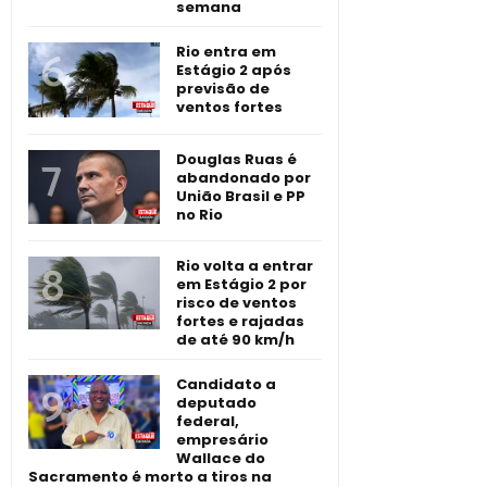
semana
Rio entra em
Estágio 2 após
previsão de
ventos fortes
Douglas Ruas é
abandonado por
União Brasil e PP
no Rio
Rio volta a entrar
em Estágio 2 por
risco de ventos
fortes e rajadas
de até 90 km/h
Candidato a
deputado
federal,
empresário
Wallace do
Sacramento é morto a tiros na