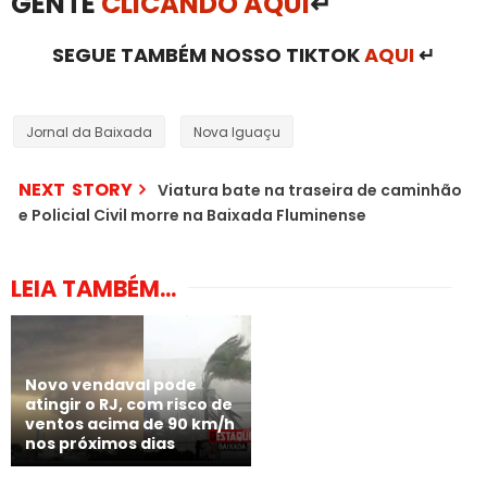
GENTE
CLICANDO AQUI
↵
SEGUE TAMBÉM NOSSO TIKTOK
AQUI
↵
Jornal da Baixada
Nova Iguaçu
NEXT STORY
Viatura bate na traseira de caminhão
e Policial Civil morre na Baixada Fluminense
LEIA TAMBÉM...
Novo vendaval pode
atingir o RJ, com risco de
ventos acima de 90 km/h
nos próximos dias