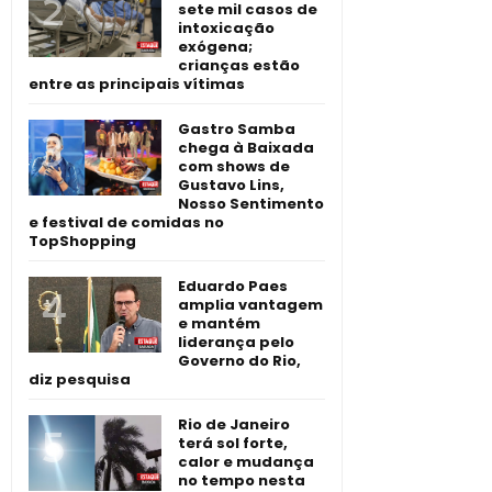
sete mil casos de
intoxicação
exógena;
crianças estão
entre as principais vítimas
Gastro Samba
chega à Baixada
com shows de
Gustavo Lins,
Nosso Sentimento
e festival de comidas no
TopShopping
Eduardo Paes
amplia vantagem
e mantém
liderança pelo
Governo do Rio,
diz pesquisa
Rio de Janeiro
terá sol forte,
calor e mudança
no tempo nesta