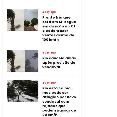
a day ago
Frente fria que
está em SP segue
em direção ao RJ
e pode trazer
ventos acima de
100 km/h
a day ago
Rio cancela aulas
após previsão de
vendaval
a day ago
Rio está calmo,
mas pode ser
atingido por novo
vendaval com
rajadas que
podem passar de
90 km/h