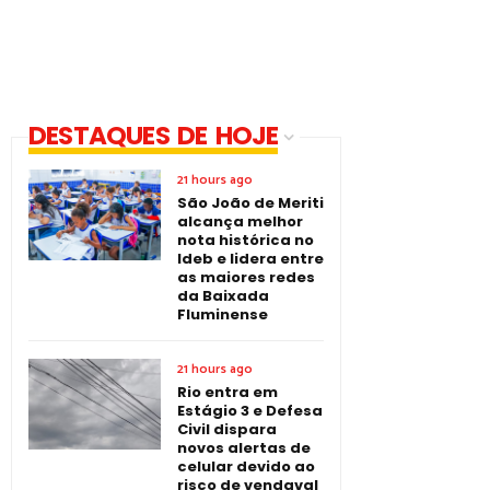
DESTAQUES DE HOJE
21 hours ago
São João de Meriti
alcança melhor
nota histórica no
Ideb e lidera entre
as maiores redes
da Baixada
Fluminense
21 hours ago
Rio entra em
Estágio 3 e Defesa
Civil dispara
novos alertas de
celular devido ao
risco de vendaval