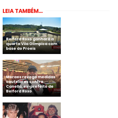
LEIA TAMBÉM...
Belford Roxo ganhará a
quarta Vila Olímpica com
base do Proeis
Moraes revoga medidas
cautelares contra
Canella, ex-prefeito de
Belford Roxo