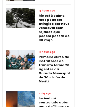
13 hours ago
Rio está calmo,
mas pode ser
atingido por novo
vendaval com
rajadas que
podem passar de
90 km/h
17 hours ago
Primeiro curso de
instrutores de
trânsito forma 20
agentes da
Guarda Municipal
de São João de
Meriti
a day ago
Incêndio é
controlado após
mais de 11 horas e