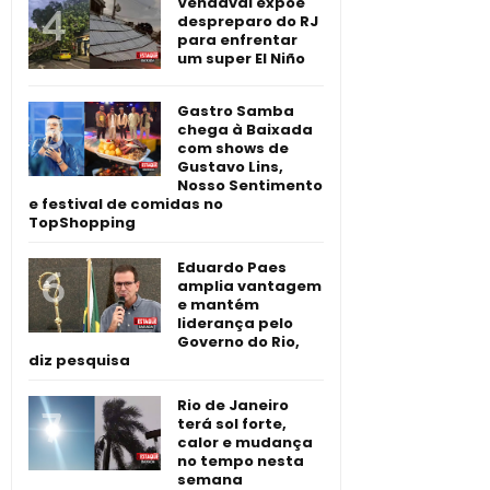
Vendaval expõe
despreparo do RJ
para enfrentar
um super El Niño
Gastro Samba
chega à Baixada
com shows de
Gustavo Lins,
Nosso Sentimento
e festival de comidas no
TopShopping
Eduardo Paes
amplia vantagem
e mantém
liderança pelo
Governo do Rio,
diz pesquisa
Rio de Janeiro
terá sol forte,
calor e mudança
no tempo nesta
semana