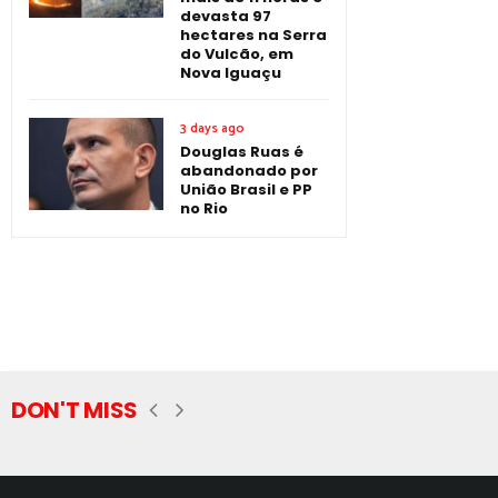
devasta 97
hectares na Serra
do Vulcão, em
Nova Iguaçu
3 days ago
Douglas Ruas é
abandonado por
União Brasil e PP
no Rio
DON'T MISS