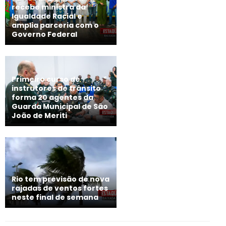
recebe ministra da
Igualdade Racial e
amplia parceria com o
Governo Federal
Primeiro curso de
instrutores de trânsito
forma 20 agentes da
Guarda Municipal de São
João de Meriti
Rio tem previsão de nova
rajadas de ventos fortes
neste final de semana