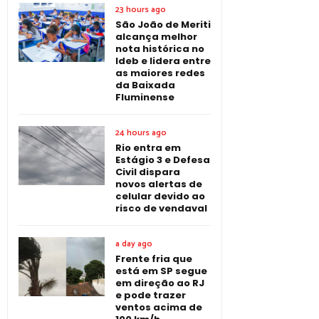
23 hours ago
São João de Meriti
alcança melhor
nota histórica no
Ideb e lidera entre
as maiores redes
da Baixada
Fluminense
24 hours ago
Rio entra em
Estágio 3 e Defesa
Civil dispara
novos alertas de
celular devido ao
risco de vendaval
a day ago
Frente fria que
está em SP segue
em direção ao RJ
e pode trazer
ventos acima de