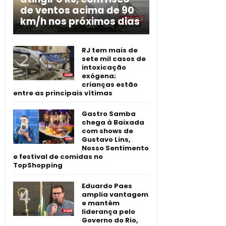
de ventos acima de 90
km/h nos próximos dias
RJ tem mais de
sete mil casos de
intoxicação
exógena;
crianças estão
entre as principais vítimas
Gastro Samba
chega à Baixada
com shows de
Gustavo Lins,
Nosso Sentimento
e festival de comidas no
TopShopping
Eduardo Paes
amplia vantagem
e mantém
liderança pelo
Governo do Rio,