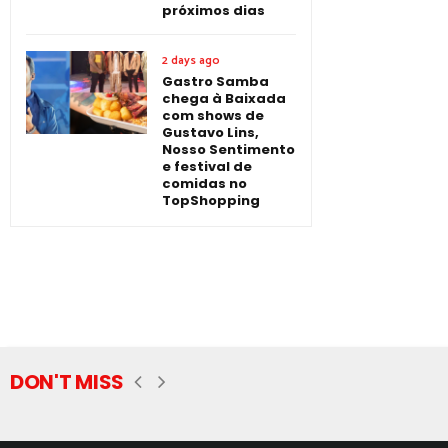
próximos dias
2 days ago
Gastro Samba
chega à Baixada
com shows de
Gustavo Lins,
Nosso Sentimento
e festival de
comidas no
TopShopping
DON'T MISS