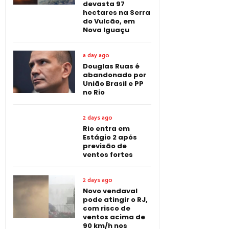
devasta 97
hectares na Serra
do Vulcão, em
Nova Iguaçu
a day ago
Douglas Ruas é
abandonado por
União Brasil e PP
no Rio
2 days ago
Rio entra em
Estágio 2 após
previsão de
ventos fortes
2 days ago
Novo vendaval
pode atingir o RJ,
com risco de
ventos acima de
90 km/h nos