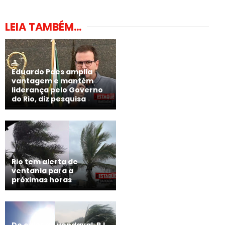
LEIA TAMBÉM...
Eduardo Paes amplia
vantagem e mantém
liderança pelo Governo
do Rio, diz pesquisa
Rio tem alerta de
ventania para a
próximas horas
Do calor ao vendaval: RJ