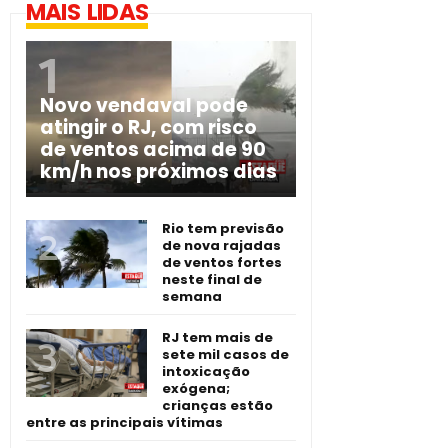
MAIS LIDAS
Novo vendaval pode
atingir o RJ, com risco
de ventos acima de 90
km/h nos próximos dias
Rio tem previsão
de nova rajadas
de ventos fortes
neste final de
semana
RJ tem mais de
sete mil casos de
intoxicação
exógena;
crianças estão
entre as principais vítimas