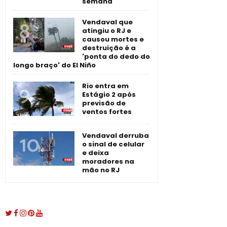
semana
Vendaval que
atingiu o RJ e
causou mortes e
destruição é a
'ponta do dedo do
longo braço' do El Niño
Rio entra em
Estágio 2 após
previsão de
ventos fortes
Vendaval derruba
o sinal de celular
e deixa
moradores na
mão no RJ