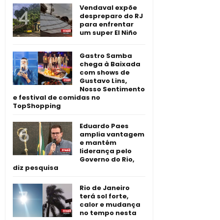
Vendaval expõe
despreparo do RJ
para enfrentar
um super El Niño
Gastro Samba
chega à Baixada
com shows de
Gustavo Lins,
Nosso Sentimento
e festival de comidas no
TopShopping
Eduardo Paes
amplia vantagem
e mantém
liderança pelo
Governo do Rio,
diz pesquisa
Rio de Janeiro
terá sol forte,
calor e mudança
no tempo nesta