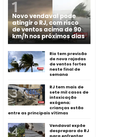
Novo vendaval pode
atingir o RJ, com risco
de ventos acima de 90
km/h nos próximos dias
Rio tem previsão
de nova rajadas
de ventos fortes
neste final de
semana
RJ tem mais de
sete mil casos de
intoxicação
exógena;
crianças estão
entre as principais vítimas
Vendaval expõe
despreparo do RJ
para enfrentar