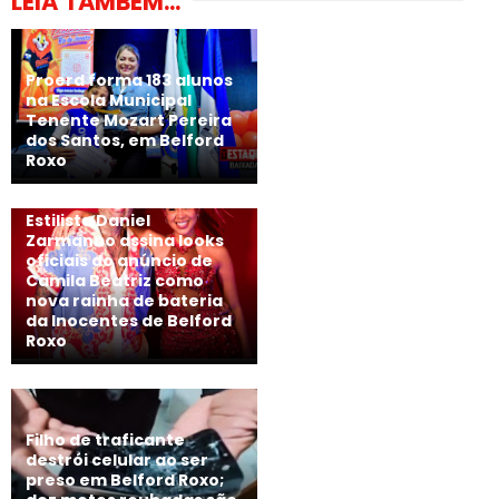
LEIA TAMBÉM...
Proerd forma 183 alunos
na Escola Municipal
Tenente Mozart Pereira
dos Santos, em Belford
Roxo
Estilista Daniel
Zarmanno assina looks
oficiais do anúncio de
Camila Beatriz como
nova rainha de bateria
da Inocentes de Belford
Roxo
Filho de traficante
destrói celular ao ser
preso em Belford Roxo;