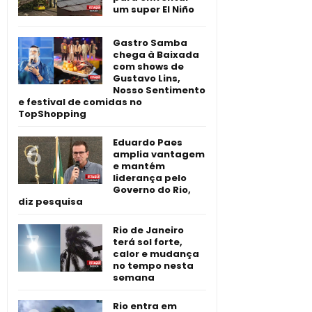
um super El Niño
Gastro Samba
chega à Baixada
com shows de
Gustavo Lins,
Nosso Sentimento
e festival de comidas no
TopShopping
Eduardo Paes
amplia vantagem
e mantém
liderança pelo
Governo do Rio,
diz pesquisa
Rio de Janeiro
terá sol forte,
calor e mudança
no tempo nesta
semana
Rio entra em