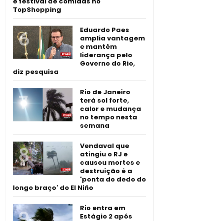
e festival de comidas no
TopShopping
Eduardo Paes
amplia vantagem
e mantém
liderança pelo
Governo do Rio,
diz pesquisa
Rio de Janeiro
terá sol forte,
calor e mudança
no tempo nesta
semana
Vendaval que
atingiu o RJ e
causou mortes e
destruição é a
'ponta do dedo do
longo braço' do El Niño
Rio entra em
Estágio 2 após