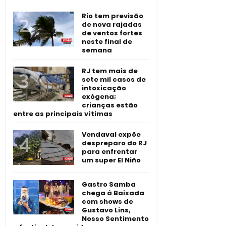
Rio tem previsão
de nova rajadas
de ventos fortes
neste final de
semana
RJ tem mais de
sete mil casos de
intoxicação
exógena;
crianças estão
entre as principais vítimas
Vendaval expõe
despreparo do RJ
para enfrentar
um super El Niño
Gastro Samba
chega à Baixada
com shows de
Gustavo Lins,
Nosso Sentimento