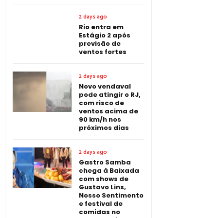
2 days ago
Rio entra em
Estágio 2 após
previsão de
ventos fortes
2 days ago
Novo vendaval
pode atingir o RJ,
com risco de
ventos acima de
90 km/h nos
próximos dias
2 days ago
Gastro Samba
chega à Baixada
com shows de
Gustavo Lins,
Nosso Sentimento
e festival de
comidas no