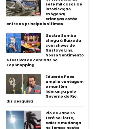
sete mil casos de
intoxicação
exógena;
crianças estão
entre as principais vítimas
Gastro Samba
chega à Baixada
com shows de
Gustavo Lins,
Nosso Sentimento
e festival de comidas no
TopShopping
Eduardo Paes
amplia vantagem
e mantém
liderança pelo
Governo do Rio,
diz pesquisa
Rio de Janeiro
terá sol forte,
calor e mudança
no tempo nesta