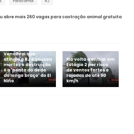
s
Paracambi
RJ
u abre mais 260 vagas para castração animal gratuita
Vendaval que
atingiu o RJ e causou
Rio volta a entrar em
mortes e destruição
Estágio 2 por risco
é a 'ponta do dedo
de ventos fortes e
do longo braço' do El
rajadas de até 90
Niño
km/h