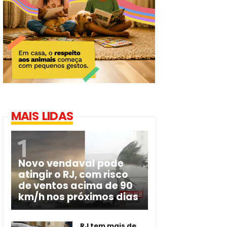
MAIS LIDAS
Novo vendaval pode
atingir o RJ, com risco
de ventos acima de 90
km/h nos próximos dias
RJ tem mais de