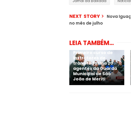
Jornal da Baixada
Notícia
NEXT STORY
Nova Iguaç
no mês de julho
LEIA TAMBÉM...
Primeiro curso de
instrutores de
trânsito forma 20
agentes da Guarda
Municipal de São
João de Meriti