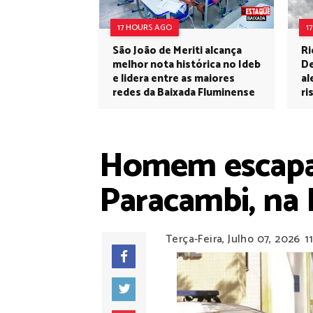
17 HOURS AGO
1
São João de Meriti alcança
Ri
melhor nota histórica no Ideb
De
e lidera entre as maiores
al
redes da Baixada Fluminense
ri
Homem escapa 
Paracambi, na
Terça-Feira, Julho 07, 2026
1