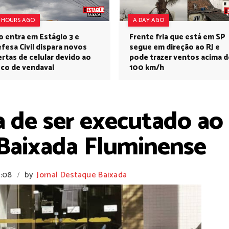
7 HOURS AGO
A DAY AGO
o entra em Estágio 3 e
Frente fria que está em SP
fesa Civil dispara novos
segue em direção ao RJ e
ertas de celular devido ao
pode trazer ventos acima d
sco de vendaval
100 km/h
de ser executado ao s
 Baixada Fluminense
1:08
by
Jornal Destaque Baixada
/