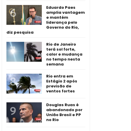
Eduardo Paes
amplia vantagem
e mantém
liderança pelo
Governo do Rio,
diz pesquisa
Rio de Janeiro
terá sol forte,
calor e mudança
no tempo nesta
semana
Rio entra em
Estágio 2 após
previsão de
ventos fortes
Douglas Ruas é
abandonado por
União Brasil e PP
no Rio