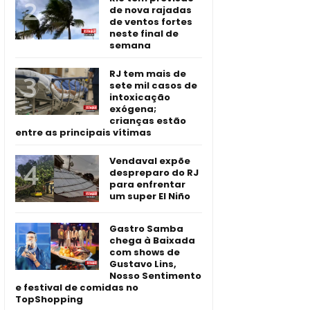
de nova rajadas
de ventos fortes
neste final de
semana
RJ tem mais de
sete mil casos de
intoxicação
exógena;
crianças estão
entre as principais vítimas
Vendaval expõe
despreparo do RJ
para enfrentar
um super El Niño
Gastro Samba
chega à Baixada
com shows de
Gustavo Lins,
Nosso Sentimento
e festival de comidas no
TopShopping