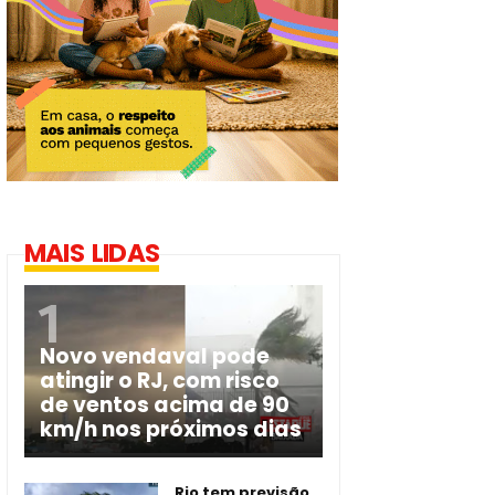
MAIS LIDAS
Novo vendaval pode
atingir o RJ, com risco
de ventos acima de 90
km/h nos próximos dias
Rio tem previsão