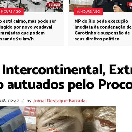
4 HOURS AGO
15 HOURS AGO
o está calmo, mas pode ser
MP do Rio pede execução
ingido por novo vendaval
imediata da condenação de
m rajadas que podem
Garotinho e suspensão de
ssar de 90 km/h
seus direitos político
ntercontinental, Ext
ão autuados pelo Pro
018
02:42
by
Jornal Destaque Baixada
/