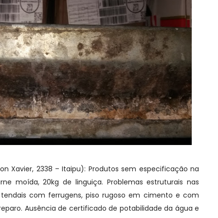
on Xavier, 2338 – Itaipu): Produtos sem especificação na
rne moída, 20kg de linguiça. Problemas estruturais nas
 e tendais com ferrugens, piso rugoso em cimento e com
 reparo. Ausência de certificado de potabilidade da água e