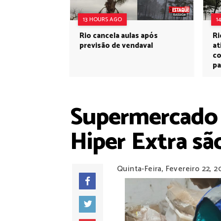
13 HOURS AGO
1
Rio cancela aulas após
Ri
previsão de vendaval
at
co
pa
Supermercado I
Hiper Extra s
Quinta-Feira, Fevereiro 22, 2