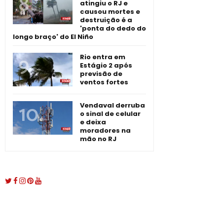
atingiu o RJ e
causou mortes e
destruição é a
'ponta do dedo do
longo braço' do El Niño
Rio entra em
Estágio 2 após
previsão de
ventos fortes
Vendaval derruba
o sinal de celular
e deixa
moradores na
mão no RJ