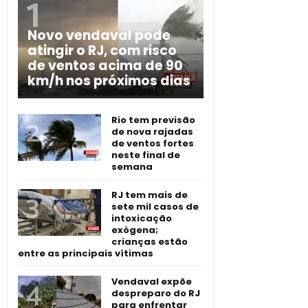
Novo vendaval pode
atingir o RJ, com risco
de ventos acima de 90
km/h nos próximos dias
Rio tem previsão
de nova rajadas
de ventos fortes
neste final de
semana
RJ tem mais de
sete mil casos de
intoxicação
exógena;
crianças estão
entre as principais vítimas
Vendaval expõe
despreparo do RJ
para enfrentar