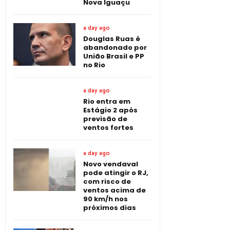
Nova Iguaçu
a day ago
Douglas Ruas é
abandonado por
União Brasil e PP
no Rio
a day ago
Rio entra em
Estágio 2 após
previsão de
ventos fortes
a day ago
Novo vendaval
pode atingir o RJ,
com risco de
ventos acima de
90 km/h nos
próximos dias