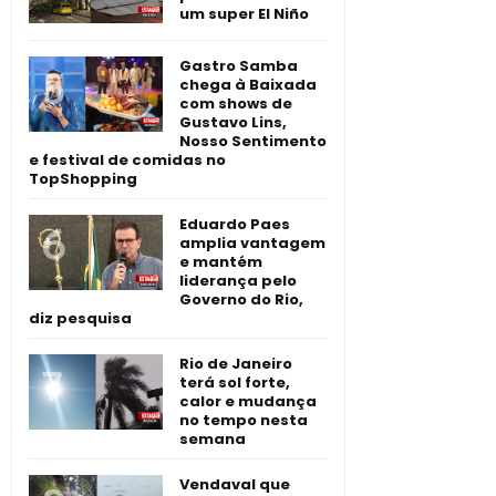
um super El Niño
Gastro Samba
chega à Baixada
com shows de
Gustavo Lins,
Nosso Sentimento
e festival de comidas no
TopShopping
Eduardo Paes
amplia vantagem
e mantém
liderança pelo
Governo do Rio,
diz pesquisa
Rio de Janeiro
terá sol forte,
calor e mudança
no tempo nesta
semana
Vendaval que