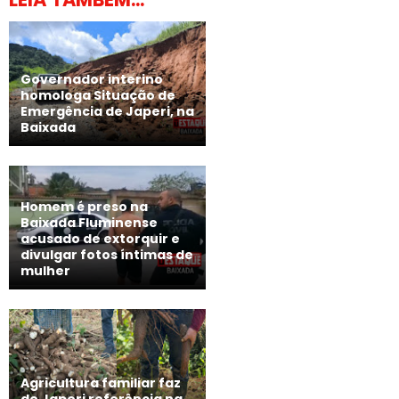
Governador interino
homologa Situação de
Emergência de Japeri, na
Baixada
Homem é preso na
Baixada Fluminense
acusado de extorquir e
divulgar fotos íntimas de
mulher
Agricultura familiar faz
de Japeri referência na