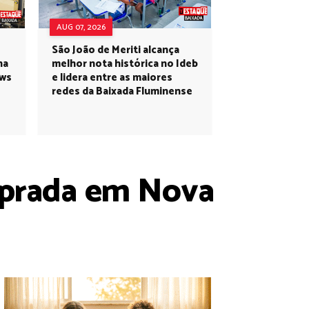
AUG 07, 2026
São João de Meriti alcança
na
melhor nota histórica no Ideb
ows
e lidera entre as maiores
redes da Baixada Fluminense
uprada em Nova