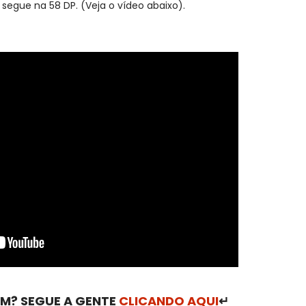
segue na 58 DP. (Veja o vídeo abaixo).
M? SEGUE A GENTE
CLICANDO AQUI
↵