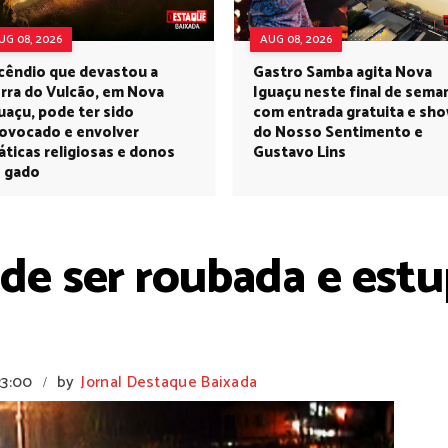
UG 08, 2026
AUG 08, 2026
cêndio que devastou a
Gastro Samba agita Nova
rra do Vulcão, em Nova
Iguaçu neste final de sema
uaçu, pode ter sido
com entrada gratuita e sh
ovocado e envolver
do Nosso Sentimento e
áticas religiosas e donos
Gustavo Lins
 gado
 de ser roubada e est
23:00
by
Jornal Destaque Baixada
/