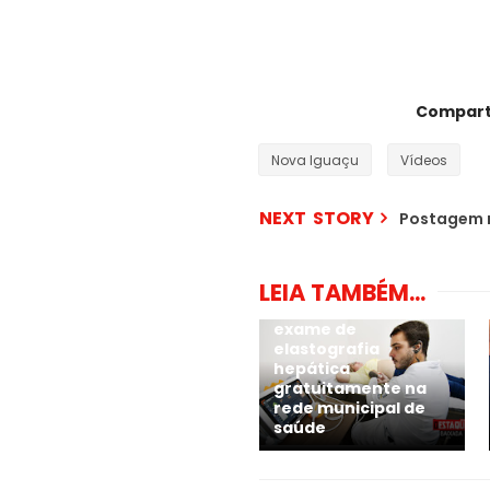
Comparti
Nova Iguaçu
Vídeos
NEXT STORY
Postagem 
LEIA TAMBÉM...
Nova Iguaçu oferece
exame de
elastografia
hepática
gratuitamente na
rede municipal de
saúde