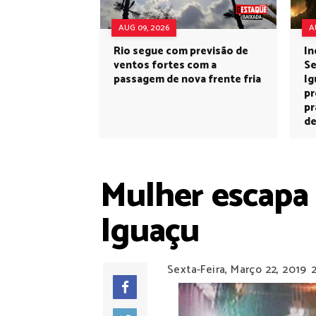
AUG 09, 2026
A
Rio segue com previsão de
In
ventos fortes com a
Se
passagem de nova frente fria
Ig
pr
pr
de
Mulher escapa
Iguaçu
Sexta-Feira, Março 22, 2019