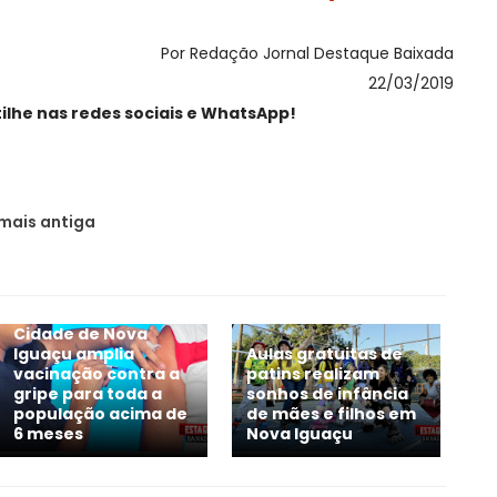
Por Redação Jornal Destaque Baixada
22/03/2019
lhe nas redes sociais e WhatsApp!
mais antiga
Cidade de Nova
Iguaçu amplia
Aulas gratuitas de
vacinação contra a
patins realizam
gripe para toda a
sonhos de infância
população acima de
de mães e filhos em
6 meses
Nova Iguaçu