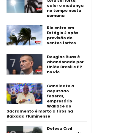
terá sol forte,
calor e mudança
no tempo nesta
semana
Rio entra em
Estágio 2 após
previsão de
ventos fortes
Douglas Ruas é
abandonado por
União Brasil e PP
no Rio
Candidato a
deputado
federal,
empresário
Wallace do
Sacramento é morto a tiros na
Baixada Fluminense
Defesa Civil