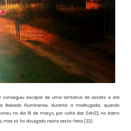
conseguiu escapar de uma tentativa de assalto e até
a Baixada Fluminense, durante a madrugada, quando
rreu no dia 16 de março, por volta das 04h22, no bairro
, mas só foi divulgado nesta sexta-feira (22).