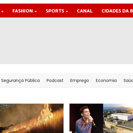
FASHION
SPORTS
CANAL
CIDADES DA 
Segurança Pública
Podcast
Emprego
Economia
Saú