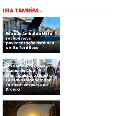
LEIA TAMBÉM...
Estrada Aníbal da Mota
recebe nova
pavimentação asfáltica
em Belford Roxo
Em Belford Roxo, 101
alunos do Ciep
Municipalizado Ministro
Gustavo Capanema se
formam em curso do
Proerd