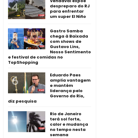
Vendaval expõe
despreparo do RJ
para enfrentar
um super El Niño
Gastro Samba
chega à Baixada
com shows de
Gustavo Lins,
Nosso Sentimento
e festival de comidas no
TopShopping
Eduardo Paes
amplia vantagem
e mantém
liderança pelo
Governo do Rio,
diz pesquisa
Rio de Janeiro
terá sol forte,
calor e mudança
no tempo nesta
semana