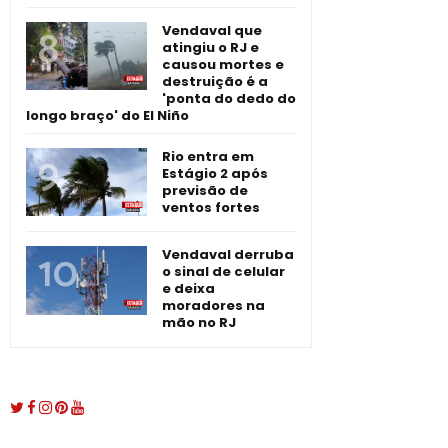
Vendaval que
atingiu o RJ e
causou mortes e
destruição é a
'ponta do dedo do
longo braço' do El Niño
Rio entra em
Estágio 2 após
previsão de
ventos fortes
Vendaval derruba
o sinal de celular
e deixa
moradores na
mão no RJ