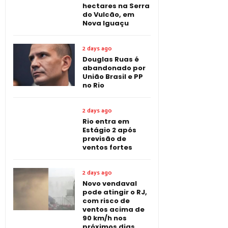
hectares na Serra
do Vulcão, em
Nova Iguaçu
2 days ago
Douglas Ruas é
abandonado por
União Brasil e PP
no Rio
2 days ago
Rio entra em
Estágio 2 após
previsão de
ventos fortes
2 days ago
Novo vendaval
pode atingir o RJ,
com risco de
ventos acima de
90 km/h nos
próximos dias