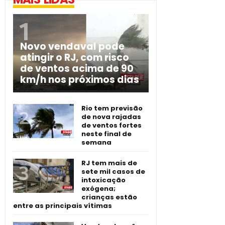
Novo vendaval pode
atingir o RJ, com risco
de ventos acima de 90
km/h nos próximos dias
Rio tem previsão
de nova rajadas
de ventos fortes
neste final de
semana
RJ tem mais de
sete mil casos de
intoxicação
exógena;
crianças estão
entre as principais vítimas