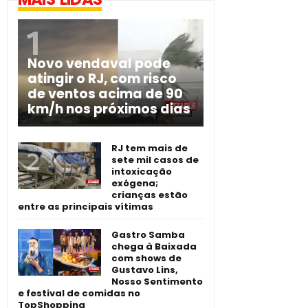
Novo vendaval pode
atingir o RJ, com risco
de ventos acima de 90
km/h nos próximos dias
RJ tem mais de
sete mil casos de
intoxicação
exógena;
crianças estão
entre as principais vítimas
Gastro Samba
chega à Baixada
com shows de
Gustavo Lins,
Nosso Sentimento
e festival de comidas no
TopShopping