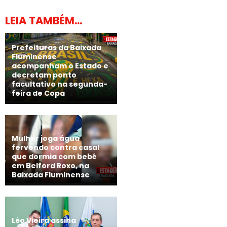
LEIA TAMBÉM...
Prefeituras da Baixada
Fluminense
acompanham o Estado e
decretam ponto
facultativo na segunda-
feira de Copa
Mulher joga água
fervendo contra casal
que dormia com bebê
em Belford Roxo, na
Baixada Fluminense
Léo Vieira assina