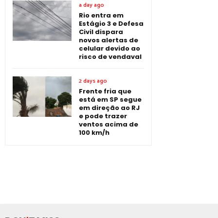
a day ago
Rio entra em
Estágio 3 e Defesa
Civil dispara
novos alertas de
celular devido ao
risco de vendaval
2 days ago
Frente fria que
está em SP segue
em direção ao RJ
e pode trazer
ventos acima de
100 km/h