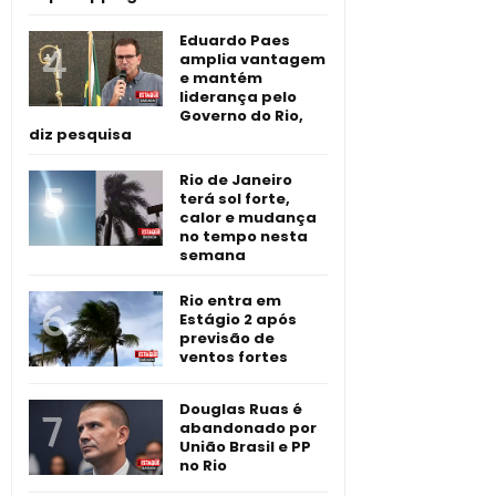
Eduardo Paes
amplia vantagem
e mantém
liderança pelo
Governo do Rio,
diz pesquisa
Rio de Janeiro
terá sol forte,
calor e mudança
no tempo nesta
semana
Rio entra em
Estágio 2 após
previsão de
ventos fortes
Douglas Ruas é
abandonado por
União Brasil e PP
no Rio