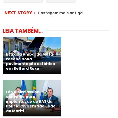
NEXT STORY
Postagem mais antiga
LEIA TAMBÉM...
Estrada Aníbal da Mota
recebe nova
pavimentação asfáltica
em Belford Roxo
Léo Vieira assina
convênio para
implantação do RAS da
Polícia Civil em São João
de Meriti