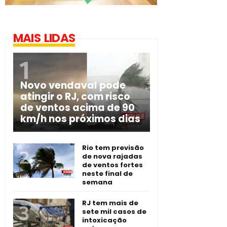
MAIS LIDAS
Novo vendaval pode
atingir o RJ, com risco
de ventos acima de 90
km/h nos próximos dias
Rio tem previsão
de nova rajadas
de ventos fortes
neste final de
semana
RJ tem mais de
sete mil casos de
intoxicação