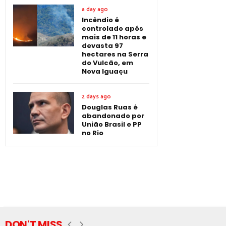
a day ago
Incêndio é
controlado após
mais de 11 horas e
devasta 97
hectares na Serra
do Vulcão, em
Nova Iguaçu
2 days ago
Douglas Ruas é
abandonado por
União Brasil e PP
no Rio
DON'T MISS