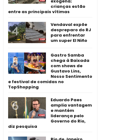
exógena;
crianças estão
entre as principais vítimas
Vendaval expõe
despreparo do RJ
para enfrentar
um super El Niño
Gastro Samba
chega à Baixada
com shows de
Gustavo Lins,
Nosso Sentimento
e festival de comidas no
TopShopping
Eduardo Paes
amplia vantagem
e mantém
liderança pelo
Governo do Rio,
diz pesquisa
Rio de Janeiro