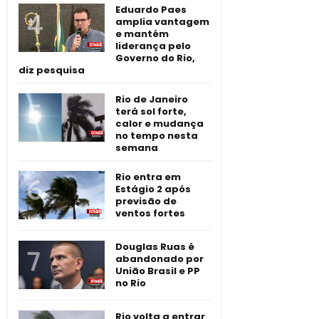
Eduardo Paes
amplia vantagem
e mantém
liderança pelo
Governo do Rio,
diz pesquisa
Rio de Janeiro
terá sol forte,
calor e mudança
no tempo nesta
semana
Rio entra em
Estágio 2 após
previsão de
ventos fortes
Douglas Ruas é
abandonado por
União Brasil e PP
no Rio
Rio volta a entrar