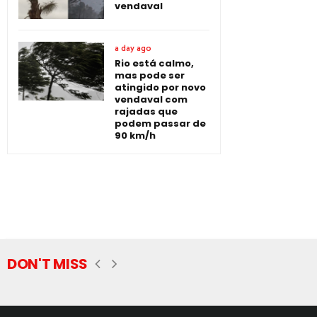
vendaval
a day ago
Rio está calmo,
mas pode ser
atingido por novo
vendaval com
rajadas que
podem passar de
90 km/h
DON'T MISS