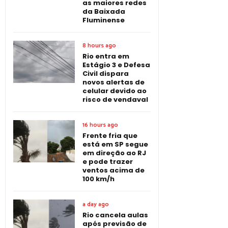
as maiores redes
da Baixada
Fluminense
8 hours ago
Rio entra em
Estágio 3 e Defesa
Civil dispara
novos alertas de
celular devido ao
risco de vendaval
16 hours ago
Frente fria que
está em SP segue
em direção ao RJ
e pode trazer
ventos acima de
100 km/h
a day ago
Rio cancela aulas
após previsão de