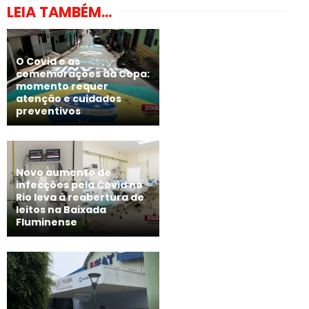
LEIA TAMBÉM...
O Covid e as
comemorações da Copa:
momento requer
atenção e cuidados
preventivos
Novo aumento de
infecções pela Covid no
Rio leva à reabertura de
leitos na Baixada
Fluminense