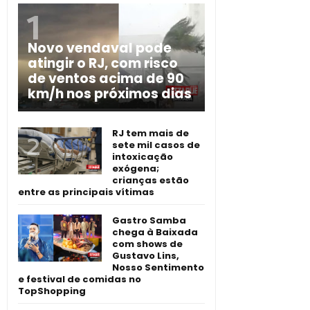
Novo vendaval pode
atingir o RJ, com risco
de ventos acima de 90
km/h nos próximos dias
RJ tem mais de
sete mil casos de
intoxicação
exógena;
crianças estão
entre as principais vítimas
Gastro Samba
chega à Baixada
com shows de
Gustavo Lins,
Nosso Sentimento
e festival de comidas no
TopShopping