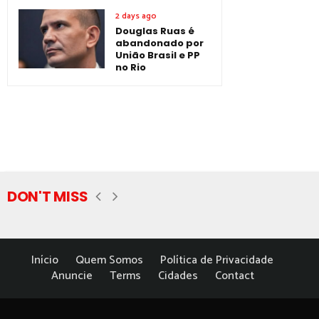
2 days ago
Douglas Ruas é
abandonado por
União Brasil e PP
no Rio
DON'T MISS
Início
Quem Somos
Política de Privacidade
Anuncie
Terms
Cidades
Contact