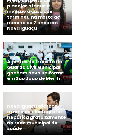
Preso suspeito de
planejar ataque e
invasão à casa que
terminou na morte de
menina de 7 anos em
Nova Iguaçu
Agentes de trânsito da
Guarda Civil Municipal
ganham novo uniforme
em São João de Meriti
Nova Iguaçu oferece
exame de elastografia
hepática gratuitamente
na rede municipal de
saúde