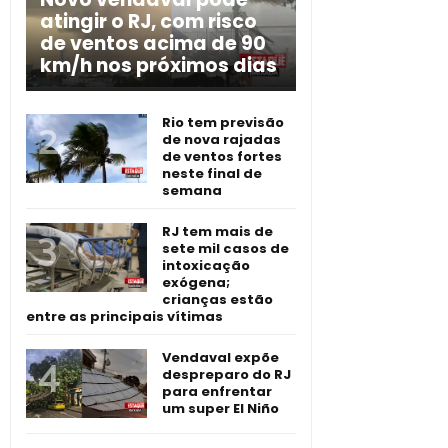
atingir o RJ, com risco
de ventos acima de 90
km/h nos próximos dias
Rio tem previsão
de nova rajadas
de ventos fortes
neste final de
semana
RJ tem mais de
sete mil casos de
intoxicação
exógena;
crianças estão
entre as principais vítimas
Vendaval expõe
despreparo do RJ
para enfrentar
um super El Niño