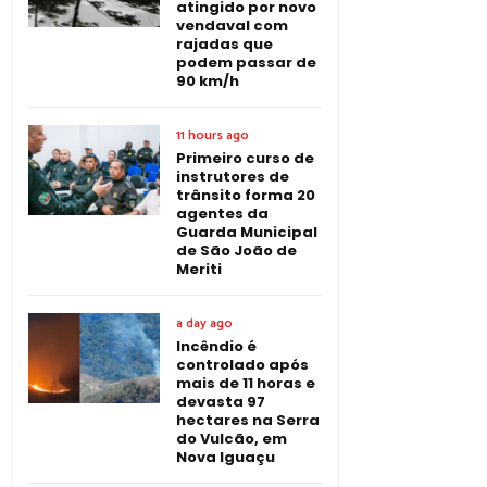
atingido por novo
vendaval com
rajadas que
podem passar de
90 km/h
11 hours ago
Primeiro curso de
instrutores de
trânsito forma 20
agentes da
Guarda Municipal
de São João de
Meriti
a day ago
Incêndio é
controlado após
mais de 11 horas e
devasta 97
hectares na Serra
do Vulcão, em
Nova Iguaçu