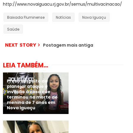
http://www.novaiguacu.rj.gov.br/semus/multivacinacao/
Baixada Fluminense
Notícias
Nova Iguaçu
Saúde
NEXT STORY
Postagem mais antiga
LEIA TAMBÉM...
Preso suspeito de
planejar ataque e
invasão à casa que
terminou na morte de
menina de 7 anos em
Nova Iguaçu