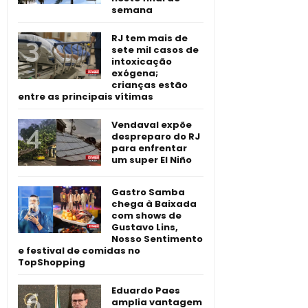
semana
RJ tem mais de
sete mil casos de
intoxicação
exógena;
crianças estão
entre as principais vítimas
Vendaval expõe
despreparo do RJ
para enfrentar
um super El Niño
Gastro Samba
chega à Baixada
com shows de
Gustavo Lins,
Nosso Sentimento
e festival de comidas no
TopShopping
Eduardo Paes
amplia vantagem