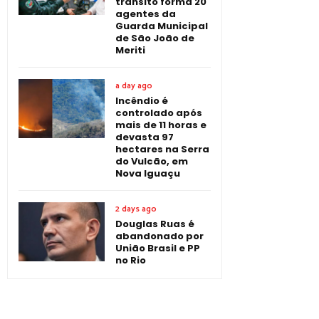
trânsito forma 20
agentes da
Guarda Municipal
de São João de
Meriti
a day ago
Incêndio é
controlado após
mais de 11 horas e
devasta 97
hectares na Serra
do Vulcão, em
Nova Iguaçu
2 days ago
Douglas Ruas é
abandonado por
União Brasil e PP
no Rio