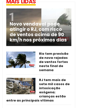
MAIS LIDAS
Novo vendaval pode
atingir o RJ, com risco
de ventos acima de 90
km/h nos próximos dias
Rio tem previsão
de nova rajadas
de ventos fortes
neste final de
semana
RJ tem mais de
sete mil casos de
intoxicação
exógena;
crianças estão
entre as principais vítimas