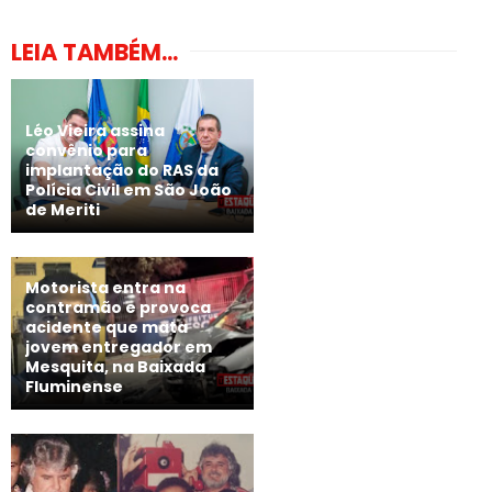
LEIA TAMBÉM...
Léo Vieira assina
convênio para
implantação do RAS da
Polícia Civil em São João
de Meriti
Motorista entra na
contramão e provoca
acidente que mata
jovem entregador em
Mesquita, na Baixada
Fluminense