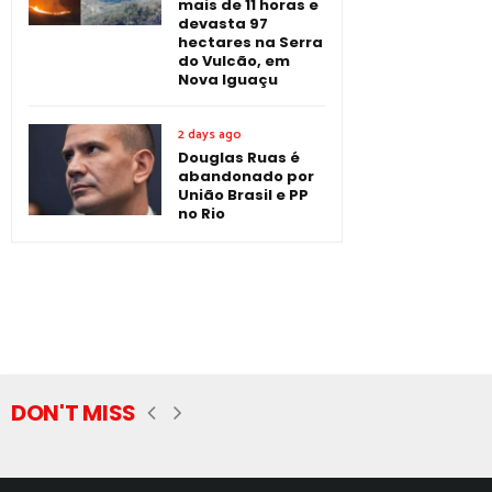
mais de 11 horas e
devasta 97
hectares na Serra
do Vulcão, em
Nova Iguaçu
2 days ago
Douglas Ruas é
abandonado por
União Brasil e PP
no Rio
DON'T MISS