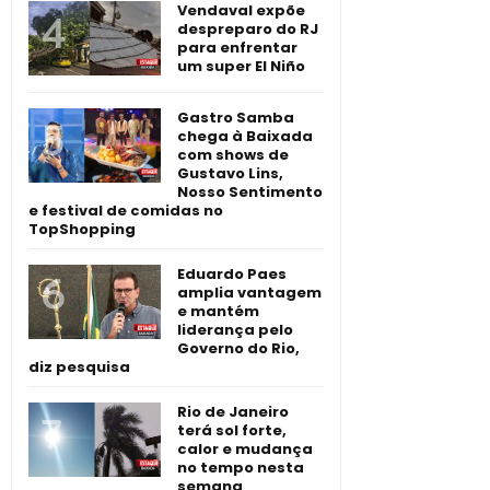
Vendaval expõe
despreparo do RJ
para enfrentar
um super El Niño
Gastro Samba
chega à Baixada
com shows de
Gustavo Lins,
Nosso Sentimento
e festival de comidas no
TopShopping
Eduardo Paes
amplia vantagem
e mantém
liderança pelo
Governo do Rio,
diz pesquisa
Rio de Janeiro
terá sol forte,
calor e mudança
no tempo nesta
semana