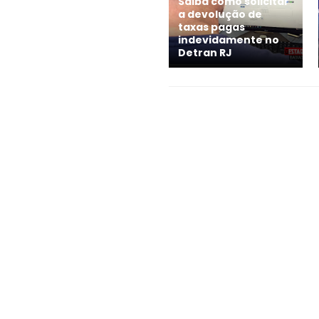
Saiba como solicitar
a devolução de
taxas pagas
indevidamente no
Detran RJ