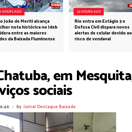
2 HOURS AGO
23 HOURS AGO
o João de Meriti alcança
Rio entra em Estágio 3 e
lhor nota histórica no Ideb
Defesa Civil dispara novos
lidera entre as maiores
alertas de celular devido ao
des da Baixada Fluminense
risco de vendaval
Chatuba, em Mesquita
viços sociais
16:46
by
Jornal Destaque Baixada
/