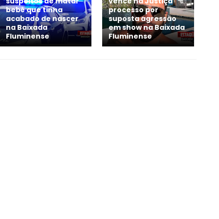
suspeitos de matar
vence na Justiça
bebê que tinha
processo por
acabado de nascer
suposta agressão
na Baixada
em show na Baixada
Fluminense
Fluminense