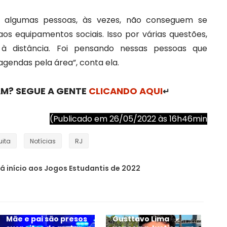
algumas pessoas, às vezes, não conseguem se
aos equipamentos sociais. Isso por várias questões,
s à distância. Foi pensando nessas pessoas que
agendas pela área”, conta ela.
M? SEGUE A GENTE
CLICANDO AQUI
↵
(Publicado em 26/05/2022 às 16h46min
ita
Notícias
RJ
á início aos Jogos Estudantis de 2022
Mãe e pai são presos
Gusttavo Lima