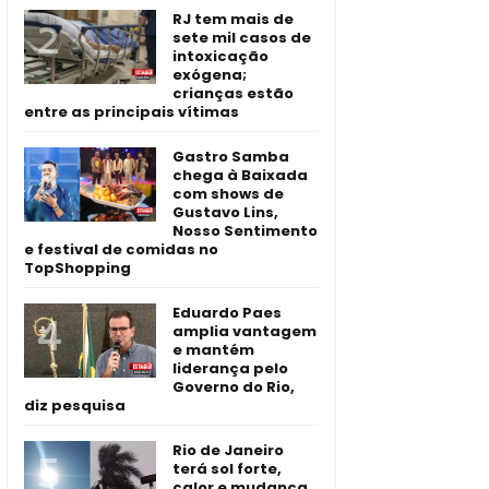
RJ tem mais de
sete mil casos de
intoxicação
exógena;
crianças estão
entre as principais vítimas
Gastro Samba
chega à Baixada
com shows de
Gustavo Lins,
Nosso Sentimento
e festival de comidas no
TopShopping
Eduardo Paes
amplia vantagem
e mantém
liderança pelo
Governo do Rio,
diz pesquisa
Rio de Janeiro
terá sol forte,
calor e mudança