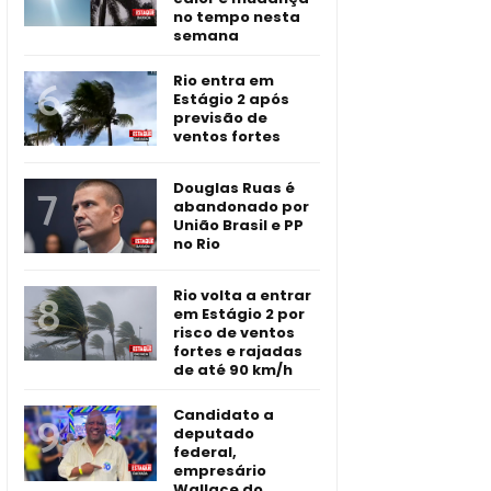
no tempo nesta
semana
Rio entra em
Estágio 2 após
previsão de
ventos fortes
Douglas Ruas é
abandonado por
União Brasil e PP
no Rio
Rio volta a entrar
em Estágio 2 por
risco de ventos
fortes e rajadas
de até 90 km/h
Candidato a
deputado
federal,
empresário
Wallace do