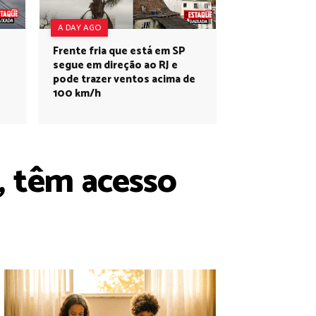
A DAY AGO
Frente fria que está em SP
segue em direção ao RJ e
pode trazer ventos acima de
100 km/h
, têm acesso