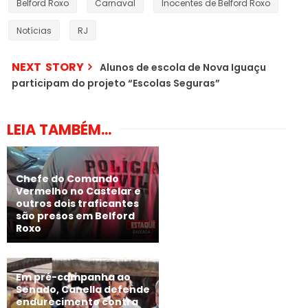
Belford Roxo
Carnaval
Inocentes de Belford Roxo
Notícias
RJ
NEXT STORY
Alunos de escola de Nova Iguaçu
participam do projeto “Escolas Seguras”
LEIA TAMBÉM...
Chefe do Comando
Vermelho no Castelar e
outros dois traficantes
são presos em Belford
Roxo
Em pré-campanha ao
Senado, Canella defende
endurecimento contra