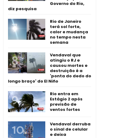
Governo do Rio,
diz pesquisa
Rio de Janeiro
terá sol forte,
calor e mudança
no tempo nesta
semana
Vendaval que
atingiu o RJ e
causou mortes e
destruição é a
'ponta do dedo do
longo braço' do El Niño
Rio entra em
Estágio 2 após
previsão de
ventos fortes
Vendaval derruba
o sinal de celular
e deixa