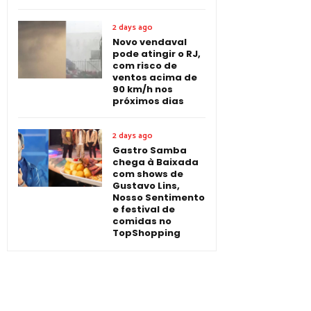
2 days ago
Novo vendaval
pode atingir o RJ,
com risco de
ventos acima de
90 km/h nos
próximos dias
2 days ago
Gastro Samba
chega à Baixada
com shows de
Gustavo Lins,
Nosso Sentimento
e festival de
comidas no
TopShopping