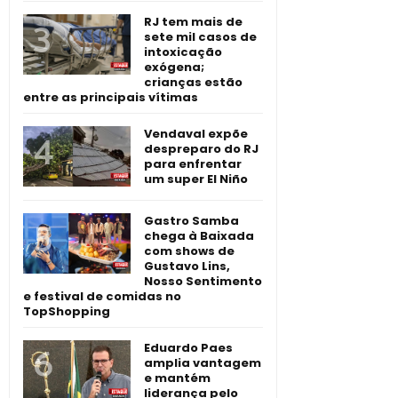
RJ tem mais de
sete mil casos de
intoxicação
exógena;
crianças estão
entre as principais vítimas
Vendaval expõe
despreparo do RJ
para enfrentar
um super El Niño
Gastro Samba
chega à Baixada
com shows de
Gustavo Lins,
Nosso Sentimento
e festival de comidas no
TopShopping
Eduardo Paes
amplia vantagem
e mantém
liderança pelo