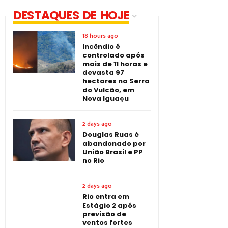
DESTAQUES DE HOJE
18 hours ago
Incêndio é
controlado após
mais de 11 horas e
devasta 97
hectares na Serra
do Vulcão, em
Nova Iguaçu
2 days ago
Douglas Ruas é
abandonado por
União Brasil e PP
no Rio
2 days ago
Rio entra em
Estágio 2 após
previsão de
ventos fortes