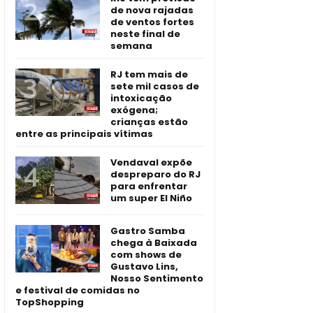
de nova rajadas
de ventos fortes
neste final de
semana
RJ tem mais de
sete mil casos de
intoxicação
exógena;
crianças estão
entre as principais vítimas
Vendaval expõe
despreparo do RJ
para enfrentar
um super El Niño
Gastro Samba
chega à Baixada
com shows de
Gustavo Lins,
Nosso Sentimento
e festival de comidas no
TopShopping