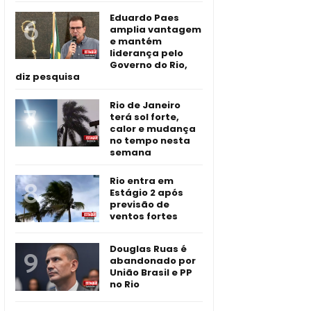
Eduardo Paes
amplia vantagem
e mantém
liderança pelo
Governo do Rio,
diz pesquisa
Rio de Janeiro
terá sol forte,
calor e mudança
no tempo nesta
semana
Rio entra em
Estágio 2 após
previsão de
ventos fortes
Douglas Ruas é
abandonado por
União Brasil e PP
no Rio