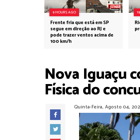
9 HOURS AGO
1
Frente fria que está em SP
Ri
segue em direção ao RJ e
pr
pode trazer ventos acima de
100 km/h
Nova Iguaçu c
Física do conc
Quinta-Feira, Agosto 04, 20