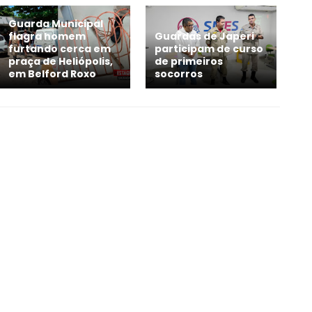
Guarda Municipal
flagra homem
Guardas de Japeri
furtando cerca em
participam de curso
praça de Heliópolis,
de primeiros
em Belford Roxo
socorros