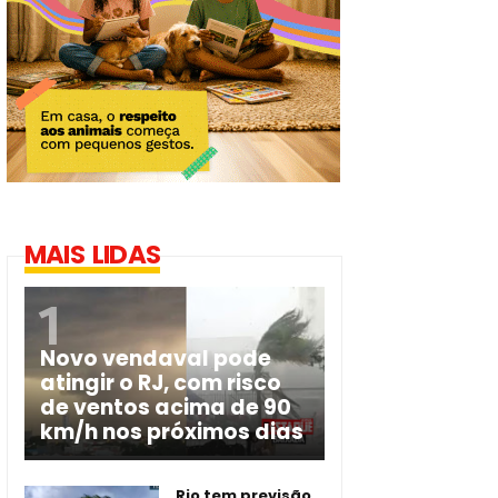
MAIS LIDAS
Novo vendaval pode
atingir o RJ, com risco
de ventos acima de 90
km/h nos próximos dias
Rio tem previsão