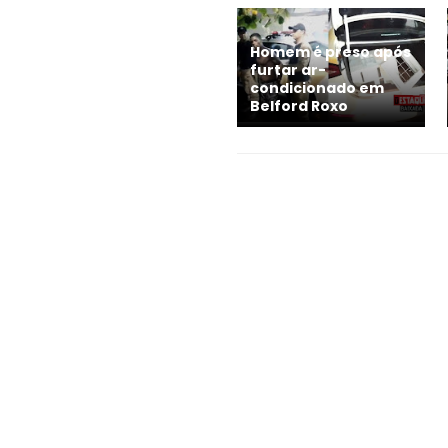
Homem é preso após
furtar ar-
condicionado em
Belford Roxo