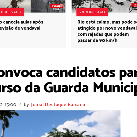
9 HOURS AGO
20 HOURS AGO
o cancela aulas após
Rio está calmo, mas pode s
evisão de vendaval
atingido por novo vendaval
com rajadas que podem
passar de 90 km/h
onvoca candidatos par
urso da Guarda Munici
22
15:00
by
Jornal Destaque Baixada
/