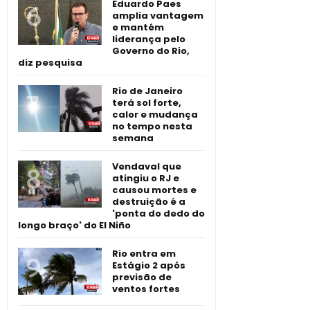
Eduardo Paes
amplia vantagem
e mantém
liderança pelo
Governo do Rio,
diz pesquisa
Rio de Janeiro
terá sol forte,
calor e mudança
no tempo nesta
semana
Vendaval que
atingiu o RJ e
causou mortes e
destruição é a
'ponta do dedo do
longo braço' do El Niño
Rio entra em
Estágio 2 após
previsão de
ventos fortes