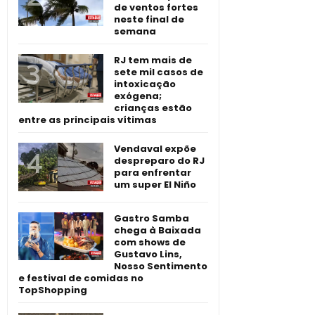
de ventos fortes
neste final de
semana
RJ tem mais de
sete mil casos de
intoxicação
exógena;
crianças estão
entre as principais vítimas
Vendaval expõe
despreparo do RJ
para enfrentar
um super El Niño
Gastro Samba
chega à Baixada
com shows de
Gustavo Lins,
Nosso Sentimento
e festival de comidas no
TopShopping