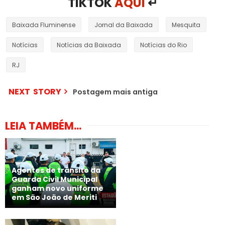
TIKTOK
AQUI
↵
Baixada Fluminense
Jornal da Baixada
Mesquita
Notícias
Notícias da Baixada
Notícias do Rio
RJ
NEXT STORY
Postagem mais antiga
LEIA TAMBÉM...
Agentes de trânsito da
Guarda Civil Municipal
ganham novo uniforme
em São João de Meriti