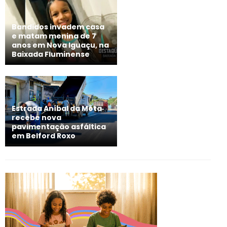
Bandidos invadem casa
e matam menina de 7
anos em Nova Iguaçu, na
Baixada Fluminense
Estrada Aníbal da Mota
recebe nova
pavimentação asfáltica
em Belford Roxo