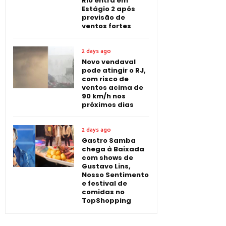
Rio entra em
Estágio 2 após
previsão de
ventos fortes
2 days ago
Novo vendaval
pode atingir o RJ,
com risco de
ventos acima de
90 km/h nos
próximos dias
2 days ago
Gastro Samba
chega à Baixada
com shows de
Gustavo Lins,
Nosso Sentimento
e festival de
comidas no
TopShopping