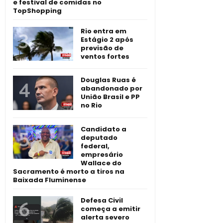
e festival de comidas no
TopShopping
Rio entra em
Estágio 2 após
previsão de
ventos fortes
Douglas Ruas é
abandonado por
União Brasil e PP
no Rio
Candidato a
deputado
federal,
empresário
Wallace do
Sacramento é morto a tiros na
Baixada Fluminense
Defesa Civil
começa a emitir
alerta severo