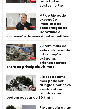
para fortes
ventos no Rio
MP do Rio pede
execução
imediata da
condenação de
Garotinho e
suspensão de seus direitos político
RJ tem mais de
sete mil casos de
intoxicação
exógena;
crianças estão
entre as principais vítimas
Rio está calmo,
mas pode ser
atingido por novo
vendaval com
rajadas que
podem passar de 90 km/h
Rio cancela aulas