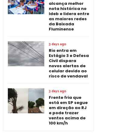
alcança melhor
nota histórica no
Ideb e lidera entre
as maiores redes
da Baixada
Fluminense
3 days ago
Rio entra em
Estágio 3 e Defesa
Civil dispara
novos alertas de
celular devido ao
risco de vendaval
3 days ago
Frente fria que
está em SP segue
em direção ao RJ
e pode trazer
ventos acima de
100 km/h