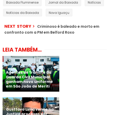
Baixada Fluminense
Jornal da Baixada
Notícias
Notícias da Baixada
Nova Iguaçu
NEXT STORY
Criminoso é baleado e morto em
confronto com a PM em Belford Roxo
LEIA TAMBÉM...
Agentes de trânsito da
Guarda Civil Municipal
ganham novo uniforme
em São João de Meriti
Gusttavo Lima vence na
Justiça processo por