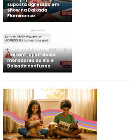
suposta agressão em
show na Baixada
Fluminense
Alerta da Defesa Civil
com mensagem
ofensiva e termo
"misantropia" deixa
moradores do Rio e
Baixada confusos