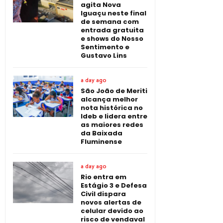
agita Nova
Iguaçu neste final
de semana com
entrada gratuita
e shows do Nosso
Sentimento e
Gustavo Lins
a day ago
São João de Meriti
alcança melhor
nota histórica no
Ideb e lidera entre
as maiores redes
da Baixada
Fluminense
a day ago
Rio entra em
Estágio 3 e Defesa
Civil dispara
novos alertas de
celular devido ao
risco de vendaval