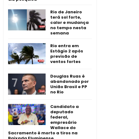
Rio de Janeiro
terá sol forte,
calor e mudança
no tempo nesta
semana
Rio entra em
Estágio 2 após
previsão de
ventos fortes
Douglas Ruas é
abandonado por
União Brasil e PP
no Rio
Candidato a
deputado
federal,
empresário
Wallace do
Sacramento é morto a tiros na
Baixada Fluminense