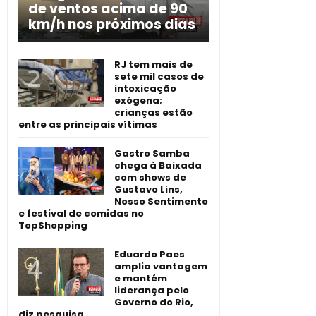
de ventos acima de 90
km/h nos próximos dias
RJ tem mais de
sete mil casos de
intoxicação
exógena;
crianças estão
entre as principais vítimas
Gastro Samba
chega à Baixada
com shows de
Gustavo Lins,
Nosso Sentimento
e festival de comidas no
TopShopping
Eduardo Paes
amplia vantagem
e mantém
liderança pelo
Governo do Rio,
diz pesquisa