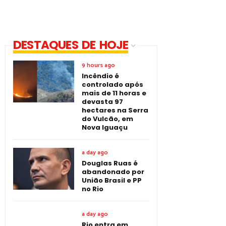
DESTAQUES DE HOJE
9 hours ago
Incêndio é
controlado após
mais de 11 horas e
devasta 97
hectares na Serra
do Vulcão, em
Nova Iguaçu
a day ago
Douglas Ruas é
abandonado por
União Brasil e PP
no Rio
a day ago
Rio entra em