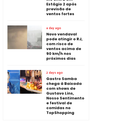
Estágio 2 após
previsão de
ventos fortes
a day ago
Novo vendaval
pode atingir o RJ,
com risco de
ventos acima de
90 km/h nos
próximos dias
2 days ago
Gastro Samba
chega à Baixada
com shows de
Gustavo Lins,
Nosso Sentimento
e festival de
comidas no
TopShopping