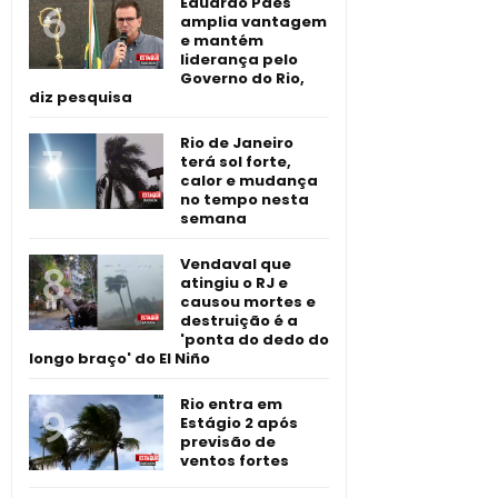
Eduardo Paes
amplia vantagem
e mantém
liderança pelo
Governo do Rio,
diz pesquisa
Rio de Janeiro
terá sol forte,
calor e mudança
no tempo nesta
semana
Vendaval que
atingiu o RJ e
causou mortes e
destruição é a
'ponta do dedo do
longo braço' do El Niño
Rio entra em
Estágio 2 após
previsão de
ventos fortes