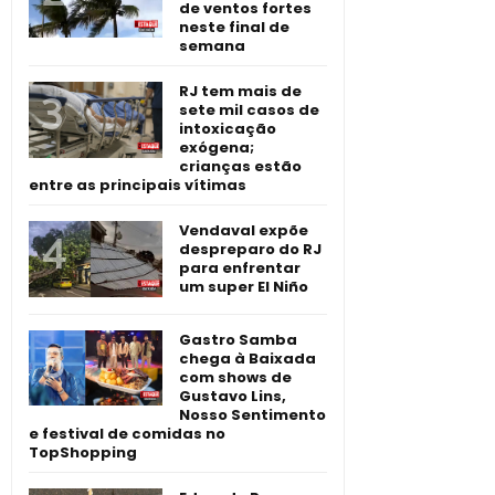
de ventos fortes
neste final de
semana
RJ tem mais de
sete mil casos de
intoxicação
exógena;
crianças estão
entre as principais vítimas
Vendaval expõe
despreparo do RJ
para enfrentar
um super El Niño
Gastro Samba
chega à Baixada
com shows de
Gustavo Lins,
Nosso Sentimento
e festival de comidas no
TopShopping