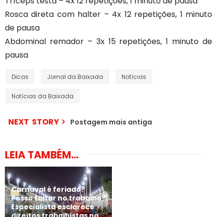
Tríceps testa – 4x 12 repetições, 1 minuto de pausa
Rosca direta com halter – 4x 12 repetições, 1 minuto
de pausa
Abdominal remador – 3x 15 repetições, 1 minuto de
pausa
Dicas
Jornal da Baixada
Notícias
Notícias da Baixada
NEXT STORY
Postagem mais antiga
LEIA TAMBÉM...
Carnaval é feriado?
Posso faltar no trabalho?
Especialista esclarece
direitos trabalhistas no