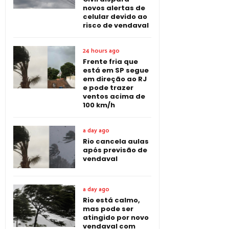
novos alertas de
celular devido ao
risco de vendaval
24 hours ago
Frente fria que
está em SP segue
em direção ao RJ
e pode trazer
ventos acima de
100 km/h
a day ago
Rio cancela aulas
após previsão de
vendaval
a day ago
Rio está calmo,
mas pode ser
atingido por novo
vendaval com