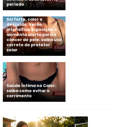
período
Sol forte, calor e
descuido: Verão
intensifica exposição e
aumenta alerta para o
câncer de pele; saiba uso
correto do protetor
solar
Saúde Íntima no Calor:
saiba como evitar o
corrimento