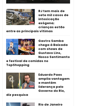
RJ tem mais de
sete mil casos de
intoxicação
exógena;
crianças estão
entre as principais vítimas
Gastro Samba
chega à Baixada
com shows de
Gustavo Lins,
Nosso Sentimento
e festival de comidas no
TopShopping
Eduardo Paes
amplia vantagem
e mantém
liderança pelo
Governo do Rio,
diz pesquisa
Rio de Janeiro