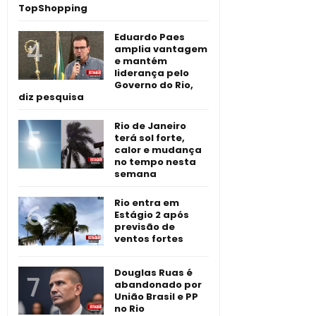
TopShopping
Eduardo Paes
amplia vantagem
e mantém
liderança pelo
Governo do Rio,
diz pesquisa
Rio de Janeiro
terá sol forte,
calor e mudança
no tempo nesta
semana
Rio entra em
Estágio 2 após
previsão de
ventos fortes
Douglas Ruas é
abandonado por
União Brasil e PP
no Rio