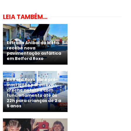
LEIA TAMBÉM...
Estrada Aníbal da Mota
recebe nova
pavimentação asfáltica
em Belford Roxo
Belford Roxo abre pré-
inscrições para nova
creche noturna com
funcionamento até às
22h para crianças de 2 a
5 anos