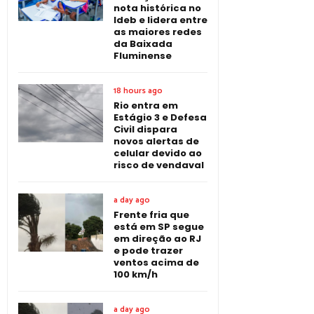
nota histórica no
Ideb e lidera entre
as maiores redes
da Baixada
Fluminense
18 hours ago
Rio entra em
Estágio 3 e Defesa
Civil dispara
novos alertas de
celular devido ao
risco de vendaval
a day ago
Frente fria que
está em SP segue
em direção ao RJ
e pode trazer
ventos acima de
100 km/h
a day ago