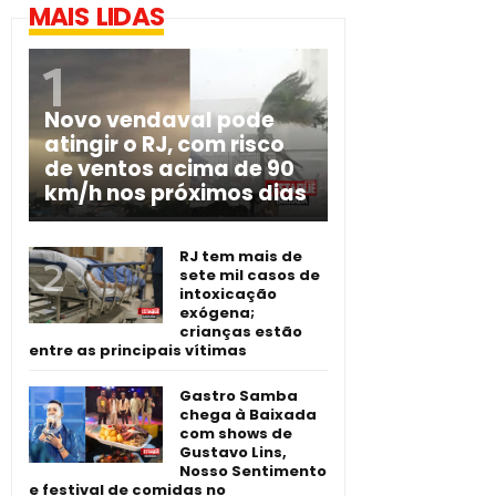
MAIS LIDAS
Novo vendaval pode
atingir o RJ, com risco
de ventos acima de 90
km/h nos próximos dias
RJ tem mais de
sete mil casos de
intoxicação
exógena;
crianças estão
entre as principais vítimas
Gastro Samba
chega à Baixada
com shows de
Gustavo Lins,
Nosso Sentimento
e festival de comidas no