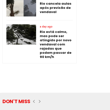
Rio cancela aulas
após previsão de
vendaval
a day ago
Rio está calmo,
mas pode ser
atingido por novo
vendaval com
rajadas que
podem passar de
90 km/h
DON'T MISS