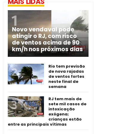
MAIS LIDAS
Novo vendaval pode
atingir o RJ, com risco
de ventos acima de 90
km/h nos próximos dias
Rio tem previsão
de nova rajadas
de ventos fortes
neste final de
semana
RJ tem mais de
sete mil casos de
intoxicação
exógena;
crianças estão
entre as principais vítimas