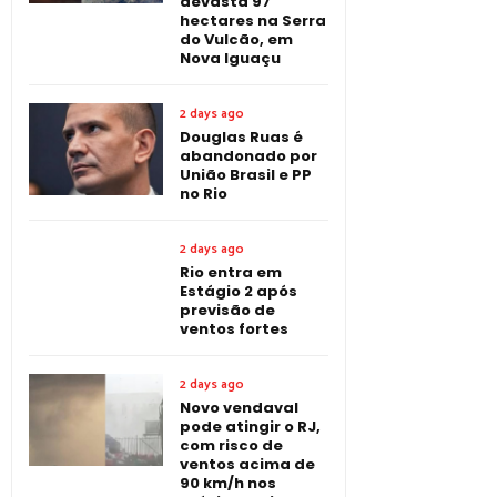
devasta 97
hectares na Serra
do Vulcão, em
Nova Iguaçu
2 days ago
Douglas Ruas é
abandonado por
União Brasil e PP
no Rio
2 days ago
Rio entra em
Estágio 2 após
previsão de
ventos fortes
2 days ago
Novo vendaval
pode atingir o RJ,
com risco de
ventos acima de
90 km/h nos