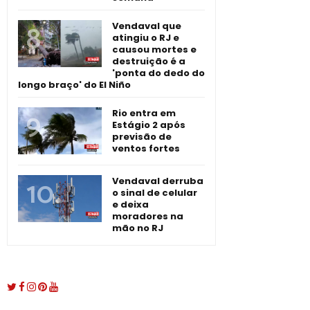
Vendaval que
atingiu o RJ e
causou mortes e
destruição é a
'ponta do dedo do
longo braço' do El Niño
Rio entra em
Estágio 2 após
previsão de
ventos fortes
Vendaval derruba
o sinal de celular
e deixa
moradores na
mão no RJ