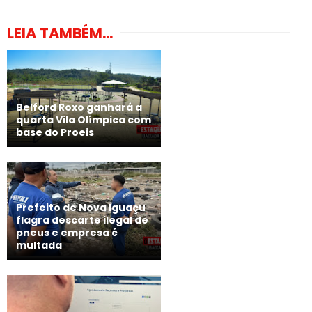
LEIA TAMBÉM...
Belford Roxo ganhará a
quarta Vila Olímpica com
base do Proeis
Prefeito de Nova Iguaçu
flagra descarte ilegal de
pneus e empresa é
multada