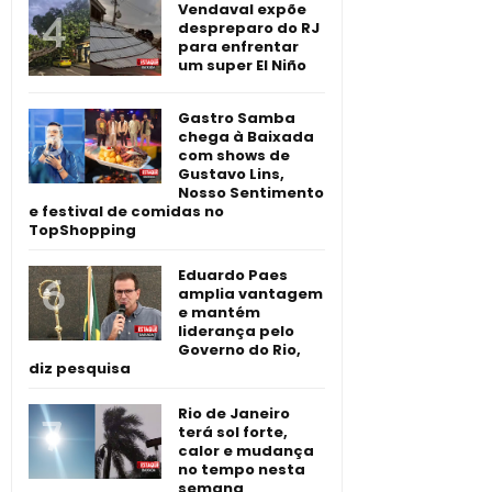
Vendaval expõe
despreparo do RJ
para enfrentar
um super El Niño
Gastro Samba
chega à Baixada
com shows de
Gustavo Lins,
Nosso Sentimento
e festival de comidas no
TopShopping
Eduardo Paes
amplia vantagem
e mantém
liderança pelo
Governo do Rio,
diz pesquisa
Rio de Janeiro
terá sol forte,
calor e mudança
no tempo nesta
semana