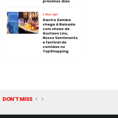
próximos dias
2 days ago
Gastro Samba
chega à Baixada
com shows de
Gustavo Lins,
Nosso Sentimento
e festival de
comidas no
TopShopping
DON'T MISS