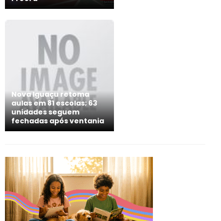
Nova Iguaçu retoma
aulas em 81 escolas; 63
unidades seguem
fechadas após ventania