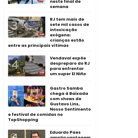
neste final de
semana
RJ tem mais de
sete mil casos de
intoxicação
exógena;
crianças estão
entre as principais vítimas
Vendaval expõe
despreparo do RJ
para enfrentar
um super El Niño
Gastro Samba
chega à Baixada
com shows de
Gustavo Lins,
Nosso Sentimento
e festival de comidas no
TopShopping
Eduardo Paes
amplia vantagem