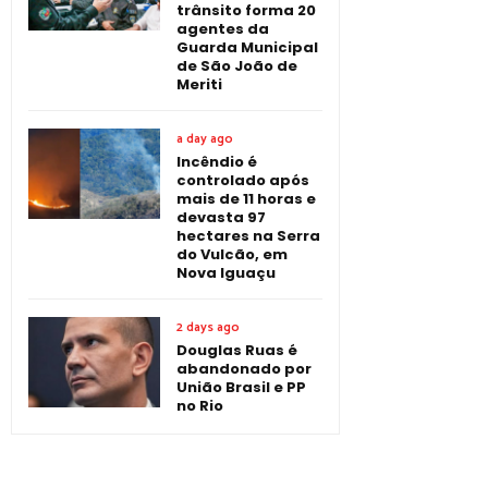
trânsito forma 20
agentes da
Guarda Municipal
de São João de
Meriti
a day ago
Incêndio é
controlado após
mais de 11 horas e
devasta 97
hectares na Serra
do Vulcão, em
Nova Iguaçu
2 days ago
Douglas Ruas é
abandonado por
União Brasil e PP
no Rio