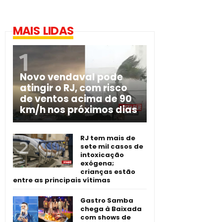
MAIS LIDAS
Novo vendaval pode
atingir o RJ, com risco
de ventos acima de 90
km/h nos próximos dias
RJ tem mais de
sete mil casos de
intoxicação
exógena;
crianças estão
entre as principais vítimas
Gastro Samba
chega à Baixada
com shows de