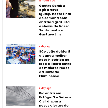
11 hours ago
Gastro Samba
agita Nova
Iguaçu neste final
de semana com
entrada gratuita
e shows do Nosso
Sentimento e
Gustavo Lins
a day ago
São João de Meriti
alcança melhor
nota histórica no
Ideb e lidera entre
as maiores redes
da Baixada
Fluminense
a day ago
Rio entra em
Estágio 3 e Defesa
Civil dispara
novos alertas de