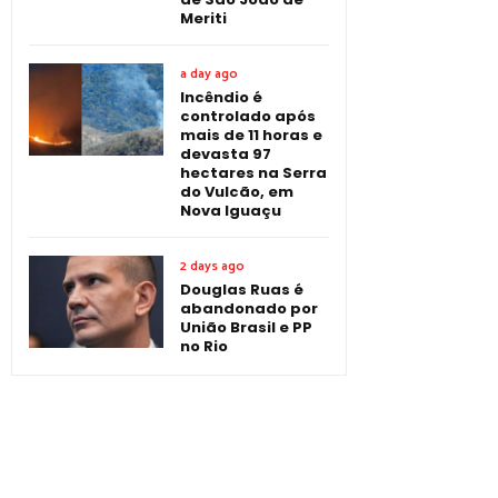
Meriti
a day ago
Incêndio é
controlado após
mais de 11 horas e
devasta 97
hectares na Serra
do Vulcão, em
Nova Iguaçu
2 days ago
Douglas Ruas é
abandonado por
União Brasil e PP
no Rio