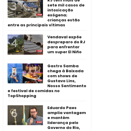
RJ tem mais de
sete mil casos de
intoxicação
exógena;
crianças estão
entre as principais vítimas
Vendaval expõe
despreparo do RJ
para enfrentar
um super El Niño
Gastro Samba
chega à Baixada
com shows de
Gustavo Lins,
Nosso Sentimento
e festival de comidas no
TopShopping
Eduardo Paes
amplia vantagem
e mantém
liderança pelo
Governo do Rio,