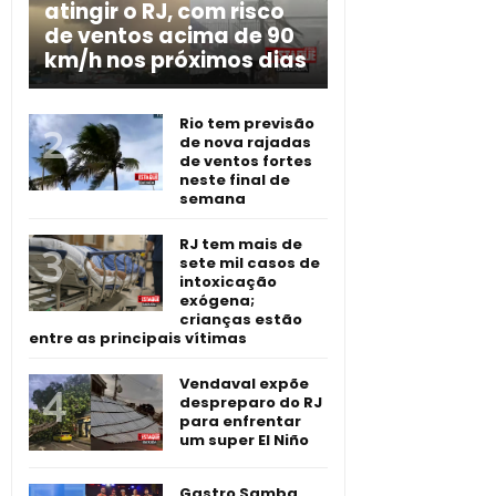
atingir o RJ, com risco
de ventos acima de 90
km/h nos próximos dias
Rio tem previsão
de nova rajadas
de ventos fortes
neste final de
semana
RJ tem mais de
sete mil casos de
intoxicação
exógena;
crianças estão
entre as principais vítimas
Vendaval expõe
despreparo do RJ
para enfrentar
um super El Niño
Gastro Samba