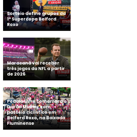
Sorteio define grupos da
1ª Supercopa Belford
Roxo
Maracanã vai receber
três jogos da NFL a partir
de 2026
Pedala Livre comemora o
Dia da Mulher com
passeio ciclístico em
Belford Roxo, na Baixada
Fluminense