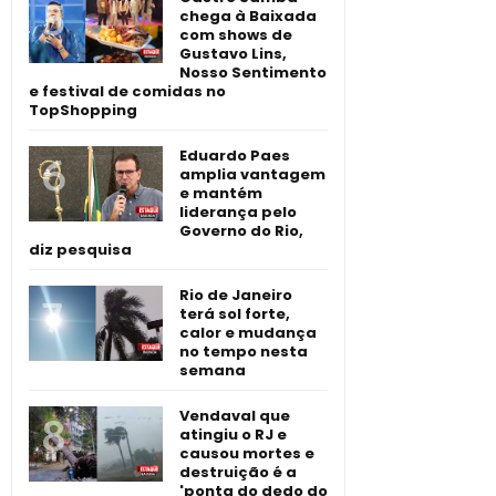
chega à Baixada
com shows de
Gustavo Lins,
Nosso Sentimento
e festival de comidas no
TopShopping
Eduardo Paes
amplia vantagem
e mantém
liderança pelo
Governo do Rio,
diz pesquisa
Rio de Janeiro
terá sol forte,
calor e mudança
no tempo nesta
semana
Vendaval que
atingiu o RJ e
causou mortes e
destruição é a
'ponta do dedo do