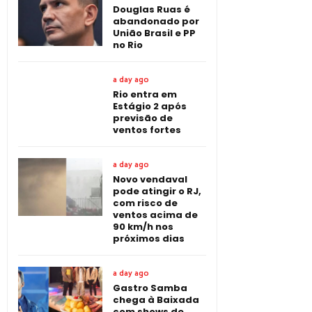
Douglas Ruas é
abandonado por
União Brasil e PP
no Rio
a day ago
Rio entra em
Estágio 2 após
previsão de
ventos fortes
a day ago
Novo vendaval
pode atingir o RJ,
com risco de
ventos acima de
90 km/h nos
próximos dias
a day ago
Gastro Samba
chega à Baixada
com shows de