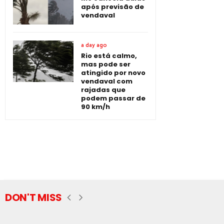
após previsão de
vendaval
a day ago
Rio está calmo,
mas pode ser
atingido por novo
vendaval com
rajadas que
podem passar de
90 km/h
DON'T MISS