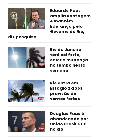
Eduardo Paes
amplia vantagem
e mantém
liderança pelo
Governo do Rio,
diz pesquisa
Rio de Janeiro
terá sol forte,
calor e mudança
no tempo nesta
semana
Rio entra em
Estágio 2 após
previsão de
ventos fortes
Douglas Ruas é
abandonado por
União Brasil e PP
no Rio