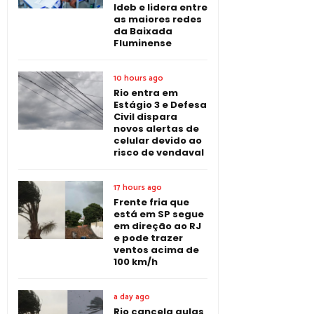
Ideb e lidera entre
as maiores redes
da Baixada
Fluminense
10 hours ago
Rio entra em
Estágio 3 e Defesa
Civil dispara
novos alertas de
celular devido ao
risco de vendaval
17 hours ago
Frente fria que
está em SP segue
em direção ao RJ
e pode trazer
ventos acima de
100 km/h
a day ago
Rio cancela aulas