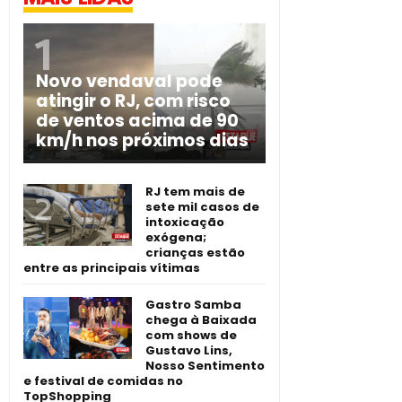
Novo vendaval pode
atingir o RJ, com risco
de ventos acima de 90
km/h nos próximos dias
RJ tem mais de
sete mil casos de
intoxicação
exógena;
crianças estão
entre as principais vítimas
Gastro Samba
chega à Baixada
com shows de
Gustavo Lins,
Nosso Sentimento
e festival de comidas no
TopShopping