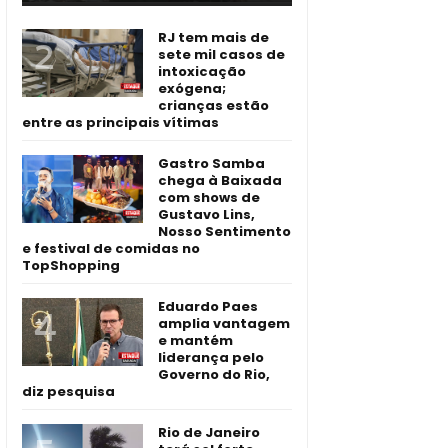
RJ tem mais de
sete mil casos de
intoxicação
exógena;
crianças estão
entre as principais vítimas
Gastro Samba
chega à Baixada
com shows de
Gustavo Lins,
Nosso Sentimento
e festival de comidas no
TopShopping
Eduardo Paes
amplia vantagem
e mantém
liderança pelo
Governo do Rio,
diz pesquisa
Rio de Janeiro