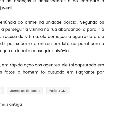
ção de crianças e adolescentes e ao combate à
uvenil.
núncia do crime na unidade policial. Segundo os
 perseguir a vizinha na rua abordando-a para ir à
 recusa da vítima, ele começou a agarrá-la e ela
dir por socorro e entrou em luta corporal com o
egou ao local e conseguiu salvá-la.
s, em rápida ação dos agentes, ele foi capturado em
dos fatos, o homem foi autuado em flagrante por
i
Jornal da Baixada
Polícia Civil
mais antiga