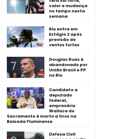
terá sol forte,
calor e mudança
no tempo nesta
semana
Rio entra em
Estágio 2 após
previsão de
ventos fortes
Douglas Ruas é
abandonado por
União Brasil e PP
no Rio
Candidato a
deputado
federal,
empresário
Wallace do
Sacramento é morto a tiros na
Baixada Fluminense
Defesa Civil