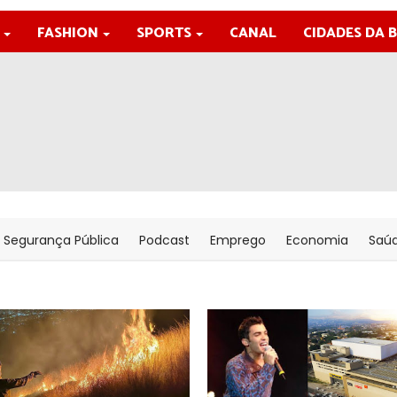
FASHION
SPORTS
CANAL
CIDADES DA 
Segurança Pública
Podcast
Emprego
Economia
Saú