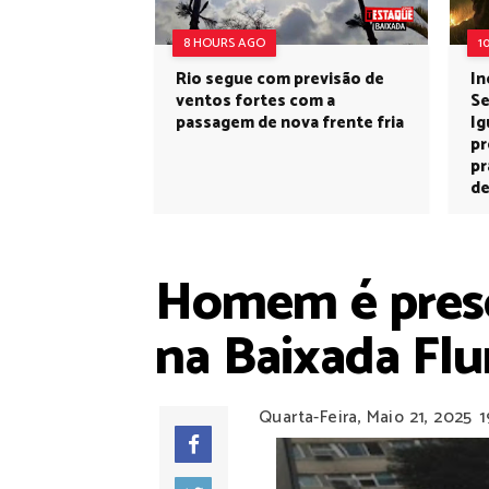
8 HOURS AGO
1
Rio segue com previsão de
In
ventos fortes com a
Se
passagem de nova frente fria
Ig
pr
pr
de
Homem é preso 
na Baixada Fl
Quarta-Feira, Maio 21, 2025
1