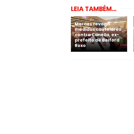
LEIA TAMBÉM...
Moraes revoga
medidas cautelares
contra Canella, ex-
prefeito de Belford
Roxo