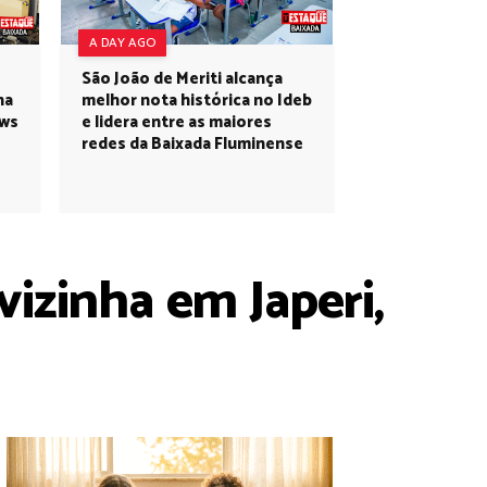
A DAY AGO
São João de Meriti alcança
na
melhor nota histórica no Ideb
ows
e lidera entre as maiores
redes da Baixada Fluminense
izinha em Japeri,