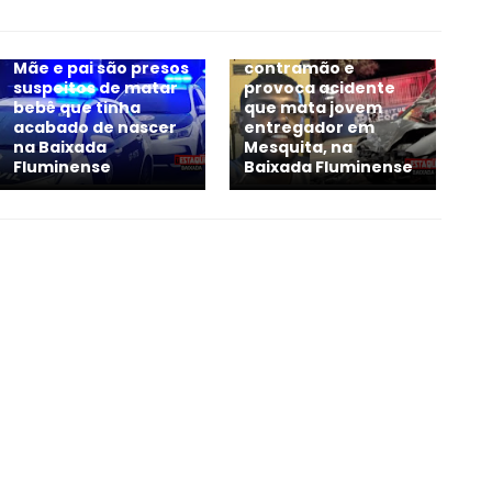
Motorista entra na
Mãe e pai são presos
contramão e
suspeitos de matar
provoca acidente
bebê que tinha
que mata jovem
acabado de nascer
entregador em
na Baixada
Mesquita, na
Fluminense
Baixada Fluminense