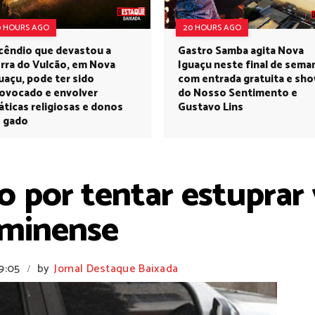
0 HOURS AGO
20 HOURS AGO
cêndio que devastou a
Gastro Samba agita Nova
rra do Vulcão, em Nova
Iguaçu neste final de sema
uaçu, pode ter sido
com entrada gratuita e sh
ovocado e envolver
do Nosso Sentimento e
áticas religiosas e donos
Gustavo Lins
 gado
por tentar estuprar v
uminense
9:05
by
Jornal Destaque Baixada
/