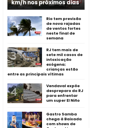
km/h nos próximos dias
Rio tem previsão
de nova rajadas
de ventos fortes
neste final de
semana
RJ tem mais de
sete mil casos de
intoxicação
exógena;
crianças estão
entre as principais vítimas
Vendaval expõe
despreparo do RJ
para enfrentar
um super El Niño
Gastro Samba
chega à Baixada
com shows de