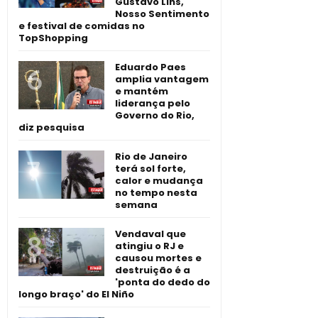
Gustavo Lins,
Nosso Sentimento
e festival de comidas no
TopShopping
Eduardo Paes
amplia vantagem
e mantém
liderança pelo
Governo do Rio,
diz pesquisa
Rio de Janeiro
terá sol forte,
calor e mudança
no tempo nesta
semana
Vendaval que
atingiu o RJ e
causou mortes e
destruição é a
'ponta do dedo do
longo braço' do El Niño