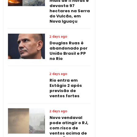
mais de 11 horas e
devasta 97
hectares na Serra
do Vulcão, em
Nova Iguaçu
2 days ago
Douglas Ruas é
abandonado por
União Brasil e PP
no Rio
2 days ago
Rio entra em
Estágio 2 após
previsão de
ventos fortes
2 days ago
Novo vendaval
pode atingir o RJ,
com risco de
ventos acima de