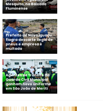
Mesquita, na Baixada
Fluminense
Prefeito de Nova Iguaçu
flagra descarte ilegal de
pneus e empresa é
multada
Agentes de trânsito da
Guarda Civil Municipal
ganham novo uniforme
em São João de Meriti