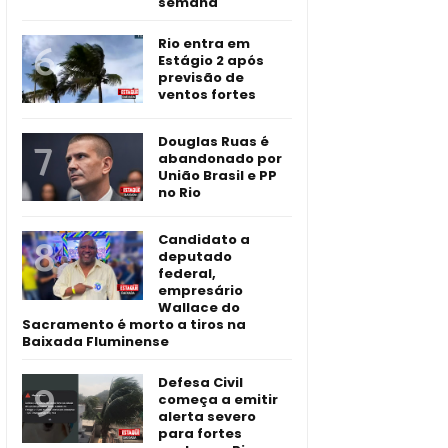
semana
Rio entra em
Estágio 2 após
previsão de
ventos fortes
Douglas Ruas é
abandonado por
União Brasil e PP
no Rio
Candidato a
deputado
federal,
empresário
Wallace do
Sacramento é morto a tiros na
Baixada Fluminense
Defesa Civil
começa a emitir
alerta severo
para fortes