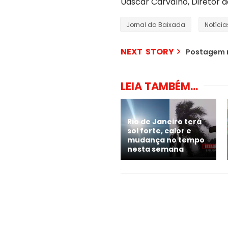
Uascar Carvalho, Diretor 
Jornal da Baixada
Notícia
NEXT STORY
Postagem 
LEIA TAMBÉM...
Rio de Janeiro terá
sol forte, calor e
mudança no tempo
nesta semana