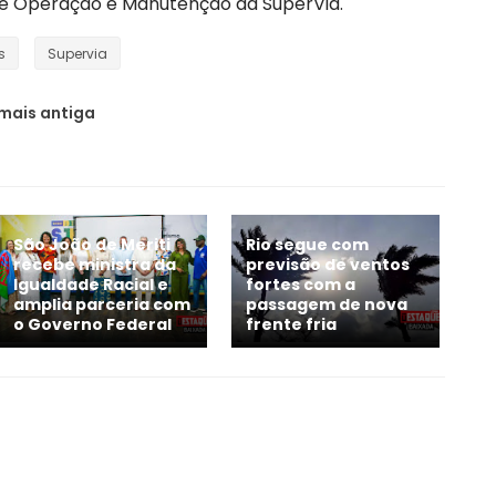
de Operação e Manutenção da SuperVia.
s
Supervia
mais antiga
São João de Meriti
Rio segue com
recebe ministra da
previsão de ventos
Igualdade Racial e
fortes com a
amplia parceria com
passagem de nova
o Governo Federal
frente fria