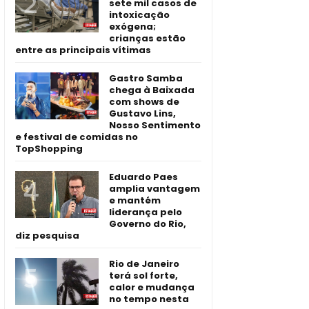
sete mil casos de
intoxicação
exógena;
crianças estão
entre as principais vítimas
Gastro Samba
chega à Baixada
com shows de
Gustavo Lins,
Nosso Sentimento
e festival de comidas no
TopShopping
Eduardo Paes
amplia vantagem
e mantém
liderança pelo
Governo do Rio,
diz pesquisa
Rio de Janeiro
terá sol forte,
calor e mudança
no tempo nesta