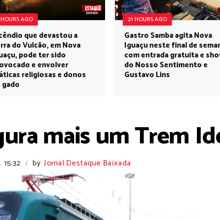
1 HOURS AGO
21 HOURS AGO
cêndio que devastou a
Gastro Samba agita Nova
rra do Vulcão, em Nova
Iguaçu neste final de sema
uaçu, pode ter sido
com entrada gratuita e sh
ovocado e envolver
do Nosso Sentimento e
áticas religiosas e donos
Gustavo Lins
 gado
gura mais um Trem Id
5
15:32
by
Jornal Destaque Baixada
/