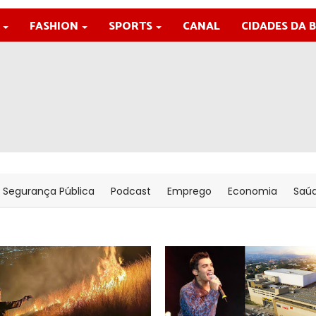
FASHION
SPORTS
CANAL
CIDADES DA 
Segurança Pública
Podcast
Emprego
Economia
Saú