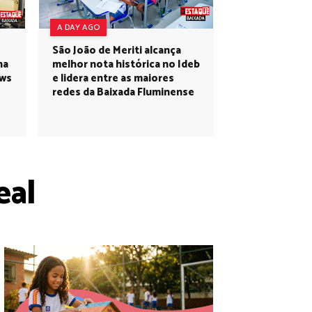
A DAY AGO
São João de Meriti alcança
na
melhor nota histórica no Ideb
ows
e lidera entre as maiores
redes da Baixada Fluminense
eal