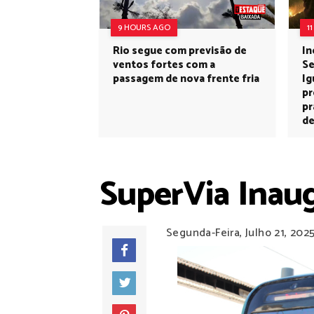
9 HOURS AGO
1
Rio segue com previsão de
In
ventos fortes com a
Se
passagem de nova frente fria
Ig
pr
pr
de
SuperVia Inau
Segunda-Feira, Julho 21, 202