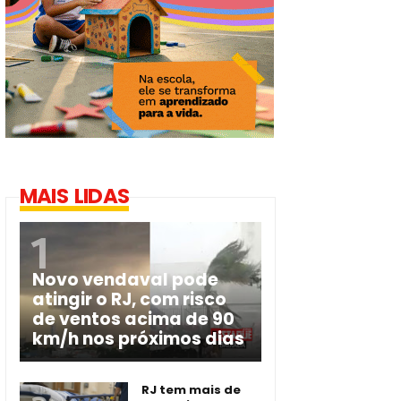
MAIS LIDAS
Novo vendaval pode
atingir o RJ, com risco
de ventos acima de 90
km/h nos próximos dias
RJ tem mais de