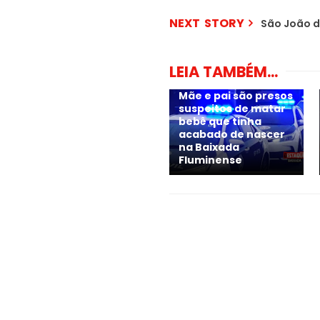
NEXT STORY
São João de
LEIA TAMBÉM...
Mãe e pai são presos
suspeitos de matar
bebê que tinha
acabado de nascer
na Baixada
Fluminense