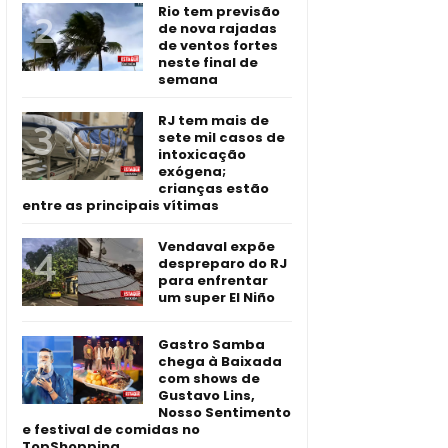
Rio tem previsão
de nova rajadas
de ventos fortes
neste final de
semana
RJ tem mais de
sete mil casos de
intoxicação
exógena;
crianças estão
entre as principais vítimas
Vendaval expõe
despreparo do RJ
para enfrentar
um super El Niño
Gastro Samba
chega à Baixada
com shows de
Gustavo Lins,
Nosso Sentimento
e festival de comidas no
TopShopping