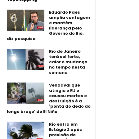
Eduardo Paes
amplia vantagem
e mantém
liderança pelo
Governo do Rio,
diz pesquisa
Rio de Janeiro
terá sol forte,
calor e mudança
no tempo nesta
semana
Vendaval que
atingiu o RJ e
causou mortes e
destruição é a
'ponta do dedo do
longo braço' do El Niño
Rio entra em
Estágio 2 após
previsão de