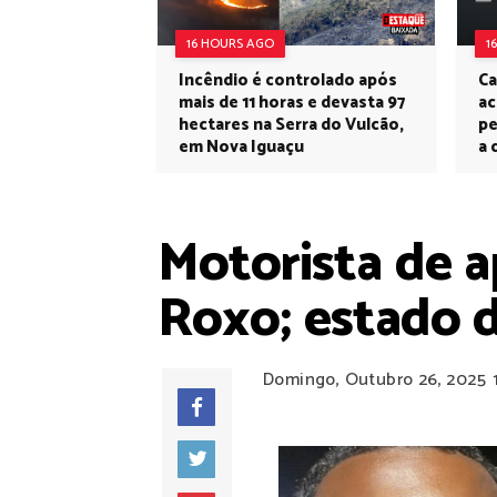
16 HOURS AGO
1
Incêndio é controlado após
Ca
mais de 11 horas e devasta 97
ac
hectares na Serra do Vulcão,
pe
em Nova Iguaçu
a 
Motorista de a
Roxo; estado d
Domingo, Outubro 26, 2025