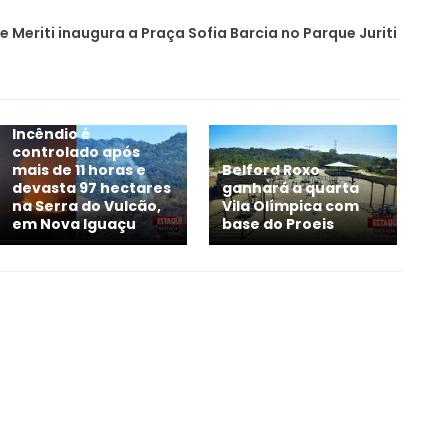
 Meriti inaugura a Praça Sofia Barcia no Parque Juriti
Incêndio é
controlado após
mais de 11 horas e
Belford Roxo
devasta 97 hectares
ganhará a quarta
na Serra do Vulcão,
Vila Olímpica com
em Nova Iguaçu
base do Proeis