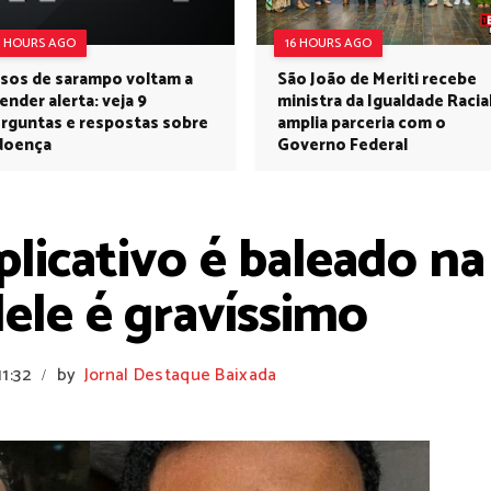
6 HOURS AGO
16 HOURS AGO
sos de sarampo voltam a
São João de Meriti recebe
ender alerta: veja 9
ministra da Igualdade Racia
rguntas e respostas sobre
amplia parceria com o
doença
Governo Federal
plicativo é baleado n
ele é gravíssimo
11:32
by
Jornal Destaque Baixada
/