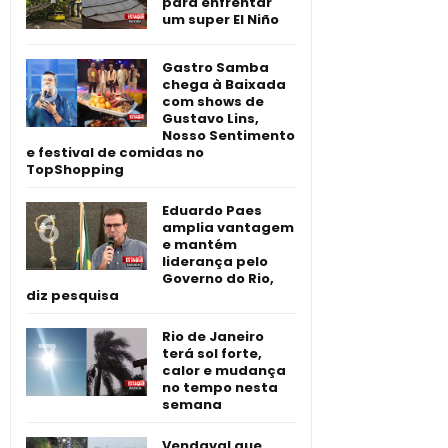
para enfrentar
um super El Niño
Gastro Samba
chega à Baixada
com shows de
Gustavo Lins,
Nosso Sentimento
e festival de comidas no
TopShopping
Eduardo Paes
amplia vantagem
e mantém
liderança pelo
Governo do Rio,
diz pesquisa
Rio de Janeiro
terá sol forte,
calor e mudança
no tempo nesta
semana
Vendaval que