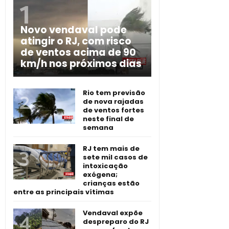
Novo vendaval pode
atingir o RJ, com risco
de ventos acima de 90
km/h nos próximos dias
Rio tem previsão
de nova rajadas
de ventos fortes
neste final de
semana
RJ tem mais de
sete mil casos de
intoxicação
exógena;
crianças estão
entre as principais vítimas
Vendaval expõe
despreparo do RJ