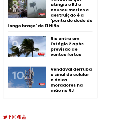
atingiu o RJ e
causou mortes e
destruição é a
'ponta do dedo do
longo braço' do El Niño
Rio entra em
Estágio 2 após
previsão de
ventos fortes
Vendaval derruba
o sinal de celular
e deixa
moradores na
mão no RJ