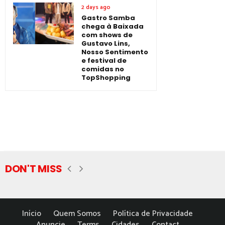
2 days ago
Gastro Samba
chega à Baixada
com shows de
Gustavo Lins,
Nosso Sentimento
e festival de
comidas no
TopShopping
DON'T MISS
Início
Quem Somos
Política de Privacidade
Anuncie
Terms
Cidades
Contact