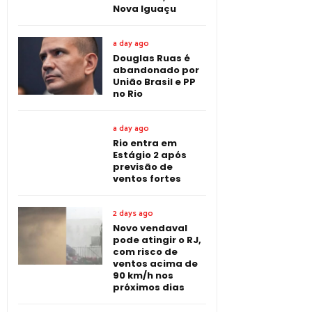
Nova Iguaçu
a day ago
Douglas Ruas é
abandonado por
União Brasil e PP
no Rio
a day ago
Rio entra em
Estágio 2 após
previsão de
ventos fortes
2 days ago
Novo vendaval
pode atingir o RJ,
com risco de
ventos acima de
90 km/h nos
próximos dias