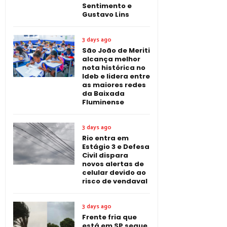
Sentimento e
Gustavo Lins
3 days ago
São João de Meriti
alcança melhor
nota histórica no
Ideb e lidera entre
as maiores redes
da Baixada
Fluminense
3 days ago
Rio entra em
Estágio 3 e Defesa
Civil dispara
novos alertas de
celular devido ao
risco de vendaval
3 days ago
Frente fria que
está em SP segue