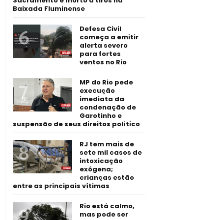
Sacramento é morto a tiros na
Baixada Fluminense
Defesa Civil
começa a emitir
alerta severo
para fortes
ventos no Rio
MP do Rio pede
execução
imediata da
condenação de
Garotinho e
suspensão de seus direitos político
RJ tem mais de
sete mil casos de
intoxicação
exógena;
crianças estão
entre as principais vítimas
Rio está calmo,
mas pode ser