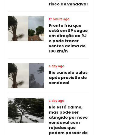
risco de vendaval
17 hours ago
Frente fria que
está em SP segue
em direção ao RJ
e pode trazer
ventos acima de
100 km/h
a day ago
Rio cancela aulas
após previsão de
vendaval
a day ago
Rio está calmo,
mas pode ser
atingido por novo
vendaval com
rajadas que
podem passar de