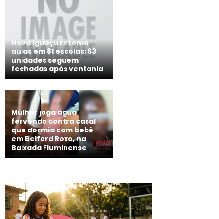
Nova Iguaçu retoma
aulas em 81 escolas; 63
unidades seguem
fechadas após ventania
Mulher joga água
fervendo contra casal
que dormia com bebê
em Belford Roxo, na
Baixada Fluminense