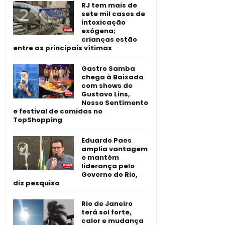
RJ tem mais de
sete mil casos de
intoxicação
exógena;
crianças estão
entre as principais vítimas
Gastro Samba
chega à Baixada
com shows de
Gustavo Lins,
Nosso Sentimento
e festival de comidas no
TopShopping
Eduardo Paes
amplia vantagem
e mantém
liderança pelo
Governo do Rio,
diz pesquisa
Rio de Janeiro
terá sol forte,
calor e mudança