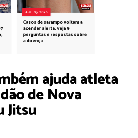
AUG 05, 2026
s
Casos de sarampo voltam a
97
acender alerta: veja 9
o,
perguntas e respostas sobre
a doença
ambém ajuda atleta
adão de Nova
 Jitsu