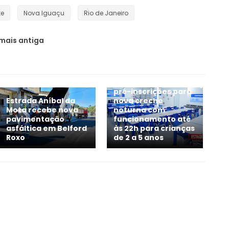
te
Nova Iguaçu
Rio de Janeiro
mais antiga
Belford Roxo abre
pré-inscrições para
Estrada Aníbal da
nova creche
Mota recebe nova
noturna com
pavimentação
funcionamento até
asfáltica em Belford
às 22h para crianças
Roxo
de 2 a 5 anos