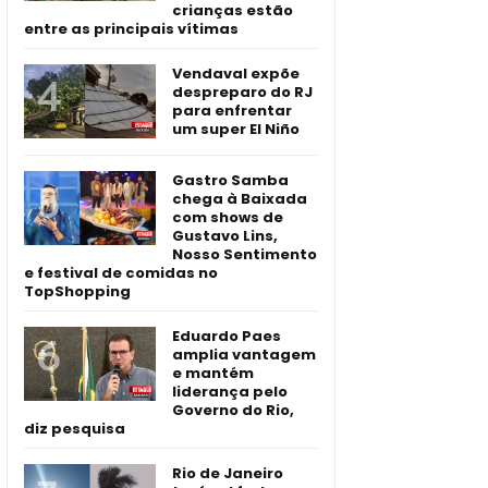
crianças estão
entre as principais vítimas
Vendaval expõe
despreparo do RJ
para enfrentar
um super El Niño
Gastro Samba
chega à Baixada
com shows de
Gustavo Lins,
Nosso Sentimento
e festival de comidas no
TopShopping
Eduardo Paes
amplia vantagem
e mantém
liderança pelo
Governo do Rio,
diz pesquisa
Rio de Janeiro