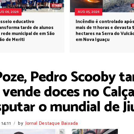
UG 06, 2026
AUG 05, 2026
sseio educativo
Incêndio é controlado apó
ansforma tarde de alunos
mais de 11 horas e devasta 
 rede municipal de em São
hectares na Serra do Vulcã
ão de Meriti
em Nova Iguaçu
Poze, Pedro Scooby t
e vende doces no Calç
putar o mundial de Jiu
14:11
by
Jornal Destaque Baixada
/