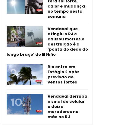
terá sol forte,
calor e mudança
no tempo nesta
semana
Vendaval que
atingiu o RJ e
causou mortes e
destruição é a
'ponta do dedo do
longo braço' do El Niño
Rio entra em
Estágio 2 após
previsão de
ventos fortes
Vendaval derruba
o sinal de celular
e deixa
moradores na
mão no RJ