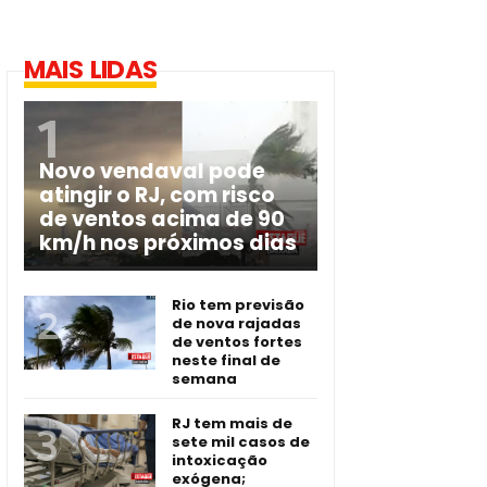
MAIS LIDAS
Novo vendaval pode
atingir o RJ, com risco
de ventos acima de 90
km/h nos próximos dias
Rio tem previsão
de nova rajadas
de ventos fortes
neste final de
semana
RJ tem mais de
sete mil casos de
intoxicação
exógena;