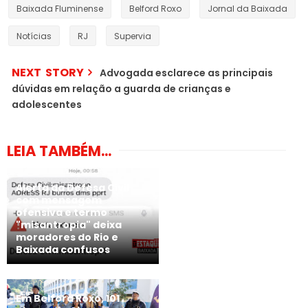
Baixada Fluminense
Belford Roxo
Jornal da Baixada
Notícias
RJ
Supervia
NEXT STORY
Advogada esclarece as principais
dúvidas em relação a guarda de crianças e
adolescentes
LEIA TAMBÉM...
Alerta da Defesa Civil
com mensagem
ofensiva e termo
"misantropia" deixa
moradores do Rio e
Baixada confusos
Em Belford Roxo, 101