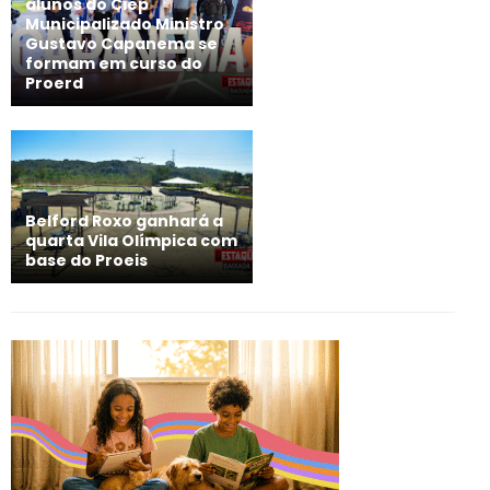
alunos do Ciep
Municipalizado Ministro
Gustavo Capanema se
formam em curso do
Proerd
Belford Roxo ganhará a
quarta Vila Olímpica com
base do Proeis