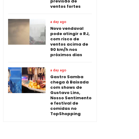
previsão de
ventos fortes
a day ago
Novo vendaval
pode atingir o RJ,
com risco de
ventos acima de
90 km/h nos
próximos dias
a day ago
Gastro Samba
chega à Baixada
com shows de
Gustavo Lins,
Nosso Sentimento
e festival de
comidas no
TopShopping