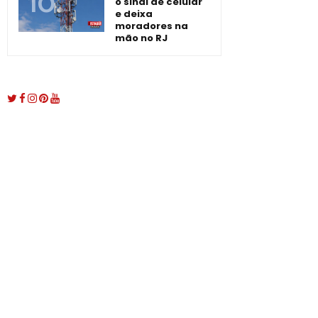
o sinal de celular
e deixa
moradores na
mão no RJ