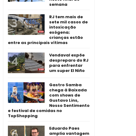
semana
RJ tem mais de
sete mil casos de
intoxicação
exógena;
crianças estão
entre as principais vítimas
Vendaval expõe
despreparo do RJ
para enfrentar
um super El Niño
Gastro Samba
chega à Baixada
com shows de
Gustavo Lins,
Nosso Sentimento
e festival de comidas no
TopShopping
Eduardo Paes
amplia vantagem