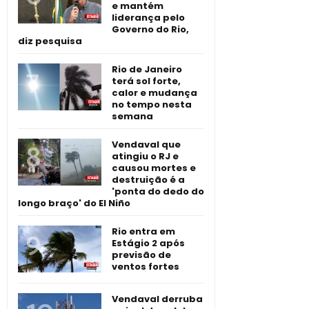
e mantém
liderança pelo
Governo do Rio,
diz pesquisa
Rio de Janeiro
terá sol forte,
calor e mudança
no tempo nesta
semana
Vendaval que
atingiu o RJ e
causou mortes e
destruição é a
'ponta do dedo do
longo braço' do El Niño
Rio entra em
Estágio 2 após
previsão de
ventos fortes
Vendaval derruba