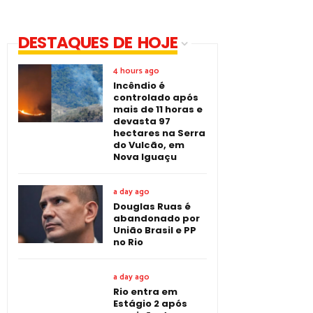
DESTAQUES DE HOJE
4 hours ago
Incêndio é
controlado após
mais de 11 horas e
devasta 97
hectares na Serra
do Vulcão, em
Nova Iguaçu
a day ago
Douglas Ruas é
abandonado por
União Brasil e PP
no Rio
a day ago
Rio entra em
Estágio 2 após