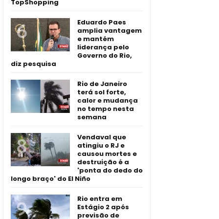
TopShopping
Eduardo Paes
amplia vantagem
e mantém
liderança pelo
Governo do Rio,
diz pesquisa
Rio de Janeiro
terá sol forte,
calor e mudança
no tempo nesta
semana
Vendaval que
atingiu o RJ e
causou mortes e
destruição é a
'ponta do dedo do
longo braço' do El Niño
Rio entra em
Estágio 2 após
previsão de