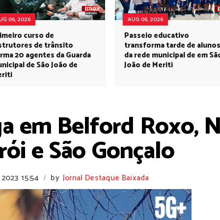
UG 06, 2026
AUG 06, 2026
imeiro curso de
Passeio educativo
strutores de trânsito
transforma tarde de aluno
rma 20 agentes da Guarda
da rede municipal de em Sã
nicipal de São João de
João de Meriti
riti
ga em Belford Roxo, 
erói e São Gonçalo
 2023
15:54
by
Jornal Destaque Baixada
/