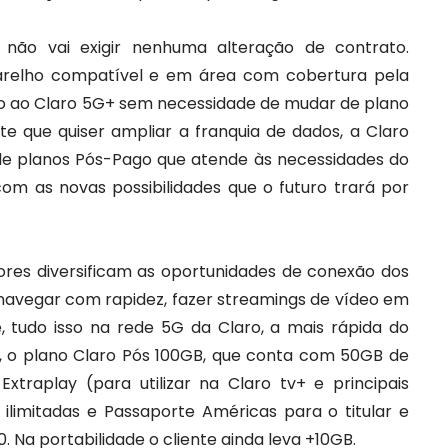
não vai exigir nenhuma alteração de contrato.
arelho compatível e em área com cobertura pela
so ao Claro 5G+ sem necessidade de mudar de plano
nte que quiser ampliar a franquia de dados, a Claro
o de planos Pós-Pago que atende às necessidades do
com as novas possibilidades que o futuro trará por
ores diversificam as oportunidades de conexão dos
a navegar com rapidez, fazer streamings de vídeo em
ne, tudo isso na rede 5G da Claro, a mais rápida do
o, o plano Claro Pós 100GB, que conta com 50GB de
Extraplay (para utilizar na Claro tv+ e principais
s ilimitadas e Passaporte Américas para o titular e
 Na portabilidade o cliente ainda leva +10GB.