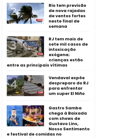
Rio tem previsão
de nova rajadas
de ventos fortes
neste final de
semana
RJ tem mais de
sete mil casos de
intoxicação
exógena;
crianças estão
entre as principais vítimas
Vendaval expõe
despreparo do RJ
para enfrentar
um super El Niño
Gastro Samba
chega à Baixada
com shows de
Gustavo Lins,
Nosso Sentimento
e festival de comidas no