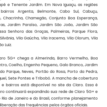
apê e Tenente Jardim. Em Nova Iguaçu, as regiões
airros Argenta, Belmonte, Cabo Sul, Cabuçu,
ro, Chacrinha, Chamegão, Conjunto Boa Esperança,
iras, Jardim Paraíso, Jardim São João, Jardim São
ossa Senhora das Graças, Palmeiras, Parque Flora,
Silvânia, Vila Gaúcha, Vila Iracema, Vila Olorum, Vila
o Luiz.
aro 5G+ chega a Almerinda, Barro Vermelho, Boa
ntro, Coelho, Engenho Pequeno, Galo Branco, Jardim
indo Parque, Neves, Portão do Rosa, Porto da Pedra,
guel, Sete Pontes e Tribobó. A mancha de cobertura
 bairros está disponível no site da Claro. Essa é
Claro continuará expandindo sua rede de Claro 5G+ e
 Rio de Janeiro e do Brasil, conforme planejamento
iberação das frequências pelos órgãos oficiais.