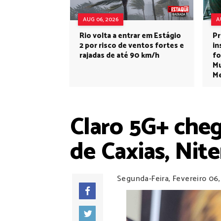
AUG 06, 2026
A
Rio volta a entrar em Estágio
Pr
2 por risco de ventos fortes e
in
rajadas de até 90 km/h
fo
Mu
Me
Claro 5G+ che
de Caxias, Nit
Segunda-Feira, Fevereiro 06,