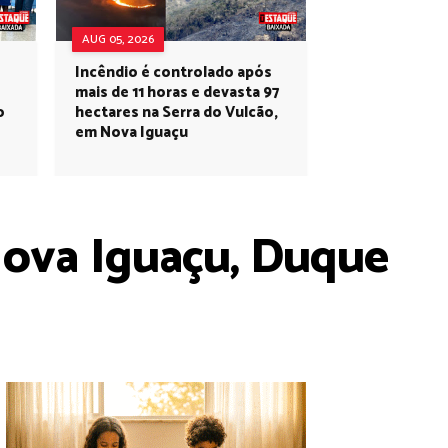
AUG 05, 2026
Incêndio é controlado após
s
mais de 11 horas e devasta 97
o
hectares na Serra do Vulcão,
em Nova Iguaçu
Nova Iguaçu, Duque