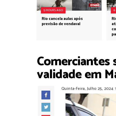
5 HOURS AGO
6
Rio cancela aulas após
Ri
previsão de vendaval
at
co
pa
Comerciantes s
validade em M
Quinta-Feira, Julho 25, 2024