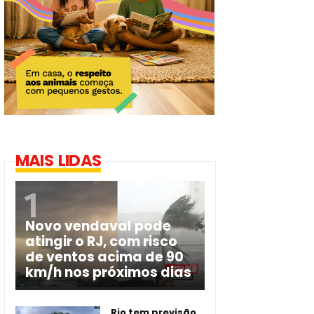
MAIS LIDAS
Novo vendaval pode
atingir o RJ, com risco
de ventos acima de 90
km/h nos próximos dias
Rio tem previsão