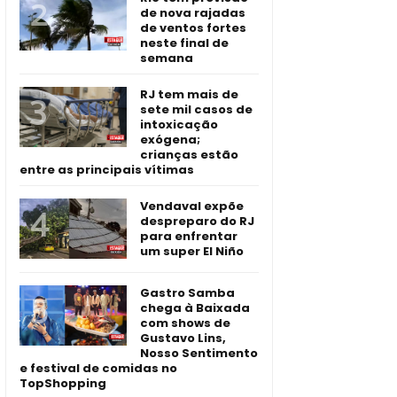
de nova rajadas
de ventos fortes
neste final de
semana
RJ tem mais de
sete mil casos de
intoxicação
exógena;
crianças estão
entre as principais vítimas
Vendaval expõe
despreparo do RJ
para enfrentar
um super El Niño
Gastro Samba
chega à Baixada
com shows de
Gustavo Lins,
Nosso Sentimento
e festival de comidas no
TopShopping