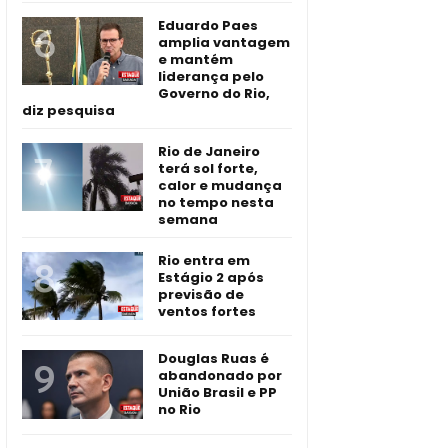
Eduardo Paes
amplia vantagem
e mantém
liderança pelo
Governo do Rio,
diz pesquisa
Rio de Janeiro
terá sol forte,
calor e mudança
no tempo nesta
semana
Rio entra em
Estágio 2 após
previsão de
ventos fortes
Douglas Ruas é
abandonado por
União Brasil e PP
no Rio