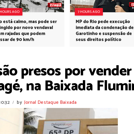
 HOURS AGO
7 HOURS AGO
o está calmo, mas pode ser
MP do Rio pede execução
ingido por novo vendaval
imediata da condenação de
m rajadas que podem
Garotinho e suspensão de
ssar de 90 km/h
seus direitos político
ão presos por vender
agé, na Baixada Flum
10:32
by
Jornal Destaque Baixada
/