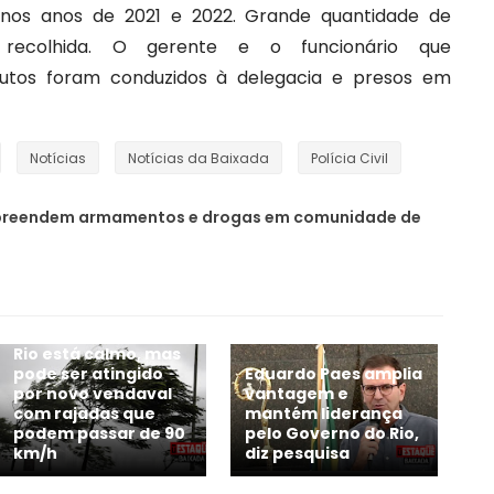
nos anos de 2021 e 2022. Grande quantidade de
 recolhida. O gerente e o funcionário que
utos foram conduzidos à delegacia e presos em
Notícias
Notícias da Baixada
Polícia Civil
 apreendem armamentos e drogas em comunidade de
Rio está calmo, mas
pode ser atingido
Eduardo Paes amplia
por novo vendaval
vantagem e
com rajadas que
mantém liderança
podem passar de 90
pelo Governo do Rio,
km/h
diz pesquisa