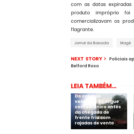
com as datas expiradas 
produto impróprio foi
comercializavam os prod
flagrante.
Jornal da Baixada
Magé
NEXT STORY
Policiais
Belford Roxo
LEIA TAMBÉM...
Do calor ao
vendaval: RJ segue
com veranico antes
da chegada de
frente fria com
rajadas de vento