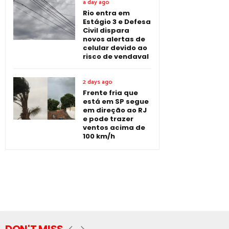
a day ago
Rio entra em
Estágio 3 e Defesa
Civil dispara
novos alertas de
celular devido ao
risco de vendaval
2 days ago
Frente fria que
está em SP segue
em direção ao RJ
e pode trazer
ventos acima de
100 km/h