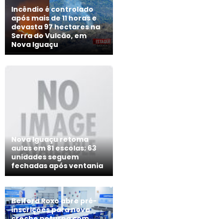
Incêndio é controlado
após mais de 11 horas e
devasta 97 hectares na
Serra do Vulcão, em
Nova Iguaçu
Nova Iguaçu retoma
aulas em 81 escolas; 63
unidades seguem
fechadas após ventania
Belford Roxo abre pré-
inscrições para nova
creche noturna com