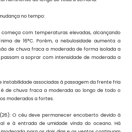
 mudança no tempo:
ia começa com temperaturas elevadas, alcançando
nima de 16°C. Porém, a nebulosidade aumenta a
isão de chuva fraca a moderada de forma isolada a
os passam a soprar com intensidade de moderada a
e instabilidade associadas à passagem da frente fria
 é de chuva fraca a moderada ao longo de todo o
os moderados a fortes.
a (26): O céu deve permanecer encoberto devido à
tal e à entrada de umidade vinda do oceano. Há
 moderada para os dois dias e os ventos continuam