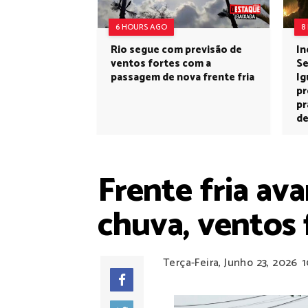
6 HOURS AGO
8
Rio segue com previsão de
In
ventos fortes com a
Se
passagem de nova frente fria
Ig
pr
pr
de
Frente fria av
chuva, ventos 
Terça-Feira, Junho 23, 2026
1