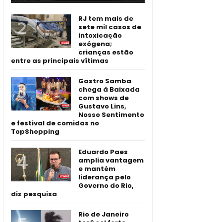
RJ tem mais de
sete mil casos de
intoxicação
exógena;
crianças estão
entre as principais vítimas
Gastro Samba
chega à Baixada
com shows de
Gustavo Lins,
Nosso Sentimento
e festival de comidas no
TopShopping
Eduardo Paes
amplia vantagem
e mantém
liderança pelo
Governo do Rio,
diz pesquisa
Rio de Janeiro