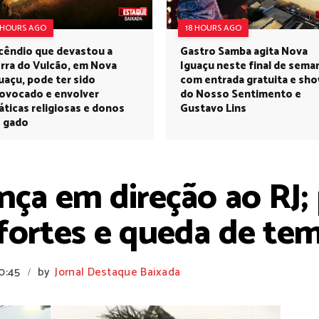
 HOURS AGO
18 HOURS AGO
cêndio que devastou a
Gastro Samba agita Nova
rra do Vulcão, em Nova
Iguaçu neste final de sema
uaçu, pode ter sido
com entrada gratuita e sh
ovocado e envolver
do Nosso Sentimento e
áticas religiosas e donos
Gustavo Lins
 gado
ança em direção ao RJ;
fortes e queda de te
0:45
by
Jornal Destaque Baixada
/