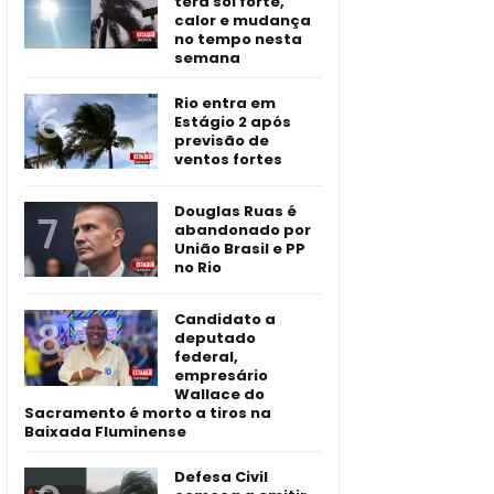
terá sol forte,
calor e mudança
no tempo nesta
semana
Rio entra em
Estágio 2 após
previsão de
ventos fortes
Douglas Ruas é
abandonado por
União Brasil e PP
no Rio
Candidato a
deputado
federal,
empresário
Wallace do
Sacramento é morto a tiros na
Baixada Fluminense
Defesa Civil