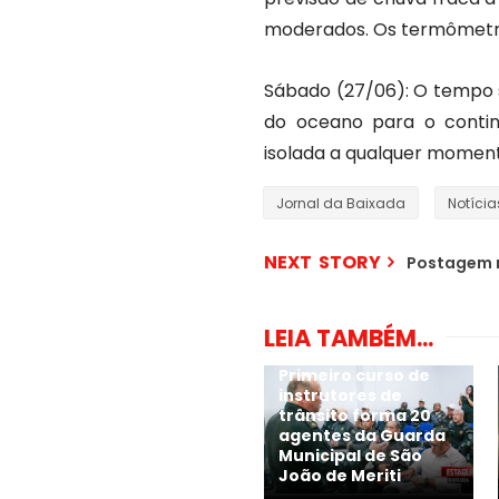
moderados. Os termômetro
Sábado (27/06): O tempo 
do oceano para o contin
isolada a qualquer momen
Jornal da Baixada
Notícia
NEXT STORY
Postagem 
LEIA TAMBÉM...
Primeiro curso de
instrutores de
trânsito forma 20
agentes da Guarda
Municipal de São
João de Meriti