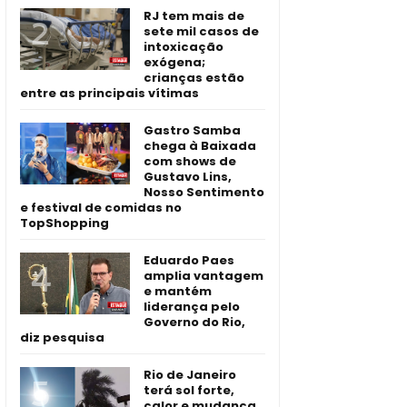
RJ tem mais de
sete mil casos de
intoxicação
exógena;
crianças estão
entre as principais vítimas
Gastro Samba
chega à Baixada
com shows de
Gustavo Lins,
Nosso Sentimento
e festival de comidas no
TopShopping
Eduardo Paes
amplia vantagem
e mantém
liderança pelo
Governo do Rio,
diz pesquisa
Rio de Janeiro
terá sol forte,
calor e mudança