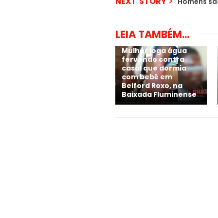
NEXT STORY
Homens são
LEIA TAMBÉM...
Mulher joga água
fervendo contra
casal que dormia
com bebê em
Belford Roxo, na
Baixada Fluminense