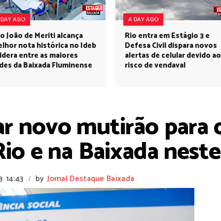
 DAY AGO
A DAY AGO
o João de Meriti alcança
Rio entra em Estágio 3 e
lhor nota histórica no Ideb
Defesa Civil dispara novos
lidera entre as maiores
alertas de celular devido ao
des da Baixada Fluminense
risco de vendaval
zar novo mutirão para
Rio e na Baixada neste
3
14:43
by
Jornal Destaque Baixada
/