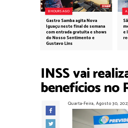
8 HOURS AGO
A
Gastro Samba agita Nova
Sã
Iguaçu neste final de semana
me
com entrada gratuita e shows
e 
do Nosso Sentimento e
re
Gustavo Lins
INSS vai reali
benefícios no 
Quarta-Feira, Agosto 30, 202