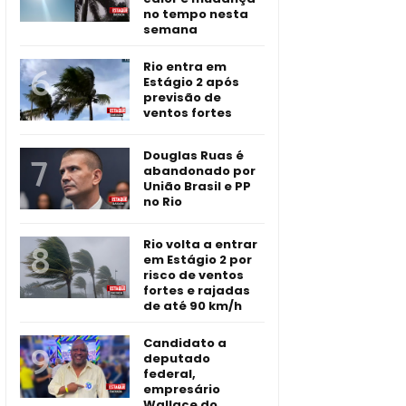
no tempo nesta
semana
Rio entra em
Estágio 2 após
previsão de
ventos fortes
Douglas Ruas é
abandonado por
União Brasil e PP
no Rio
Rio volta a entrar
em Estágio 2 por
risco de ventos
fortes e rajadas
de até 90 km/h
Candidato a
deputado
federal,
empresário
Wallace do