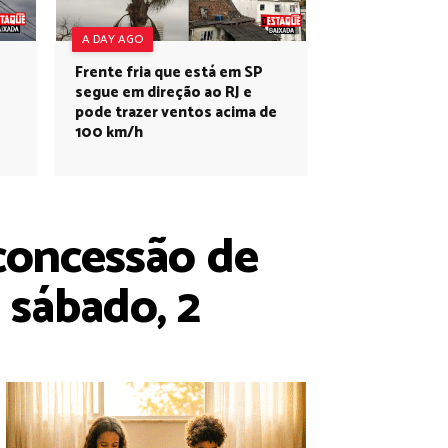
A DAY AGO
Frente fria que está em SP
segue em direção ao RJ e
pode trazer ventos acima de
100 km/h
 concessão de
 sábado, 2