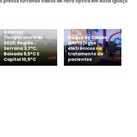
 presos furtando cabos de fibra óptica em Nova Iguaçu
Com Inverno
Rigoroso, RJ registra
a menor
Temperatura de
Duque de Caxias
2026; Região
adota jogos
Serrana 3,7ºC,
eletrônicos no
Baixada 9,5°C E
tratamento de
Capital 10,5°C
pacientes