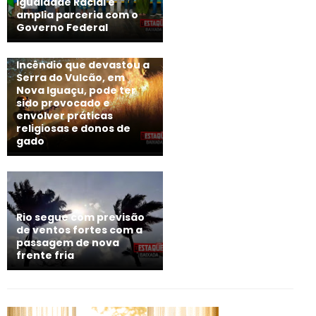
Igualdade Racial e
amplia parceria com o
Governo Federal
Incêndio que devastou a
Serra do Vulcão, em
Nova Iguaçu, pode ter
sido provocado e
envolver práticas
religiosas e donos de
gado
Rio segue com previsão
de ventos fortes com a
passagem de nova
frente fria