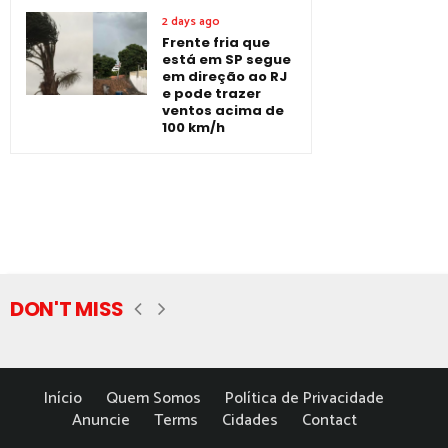
2 days ago
Frente fria que
está em SP segue
em direção ao RJ
e pode trazer
ventos acima de
100 km/h
DON'T MISS
Início
Quem Somos
Política de Privacidade
Anuncie
Terms
Cidades
Contact