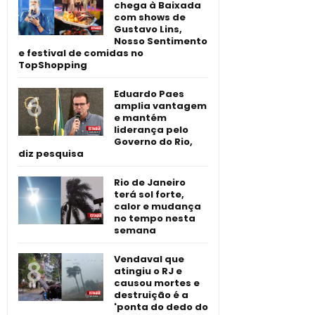
chega à Baixada
com shows de
Gustavo Lins,
Nosso Sentimento
e festival de comidas no
TopShopping
Eduardo Paes
amplia vantagem
e mantém
liderança pelo
Governo do Rio,
diz pesquisa
Rio de Janeiro
terá sol forte,
calor e mudança
no tempo nesta
semana
Vendaval que
atingiu o RJ e
causou mortes e
destruição é a
'ponta do dedo do