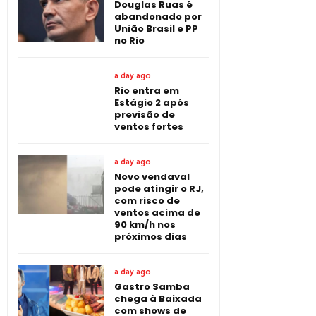
Douglas Ruas é
abandonado por
União Brasil e PP
no Rio
a day ago
Rio entra em
Estágio 2 após
previsão de
ventos fortes
a day ago
Novo vendaval
pode atingir o RJ,
com risco de
ventos acima de
90 km/h nos
próximos dias
a day ago
Gastro Samba
chega à Baixada
com shows de