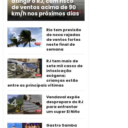
atingir o RJ, com risco
de ventos acima de 90
km/h nos próximos dias
Rio tem previsão
de nova rajadas
de ventos fortes
neste final de
semana
RJ tem mais de
sete mil casos de
intoxicação
exógena;
crianças estão
entre as principais vítimas
Vendaval expõe
despreparo do RJ
para enfrentar
um super El Niño
Gastro Samba