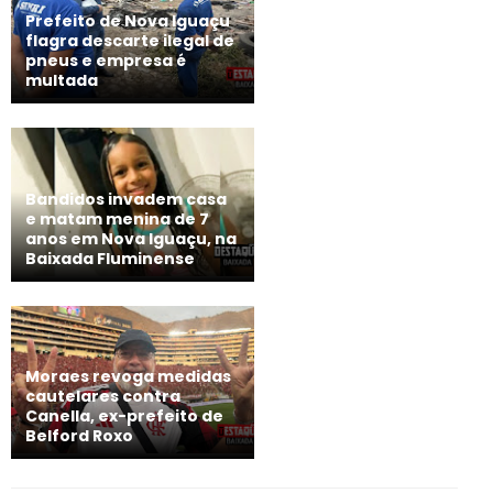
Prefeito de Nova Iguaçu
flagra descarte ilegal de
pneus e empresa é
multada
Bandidos invadem casa
e matam menina de 7
anos em Nova Iguaçu, na
Baixada Fluminense
Moraes revoga medidas
cautelares contra
Canella, ex-prefeito de
Belford Roxo